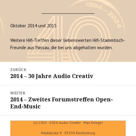
_____________________________
Oktober 2014 und 2015
Weitere Hifi-Treffen dieser liebenswerten Hifi-Stammtisch-
Freunde aus Passau, die bei uns abgehalten wurden.
Beitrags-
ZURÜCK
Navigation
2014 – 30 Jahre Audio Creativ
Vorheriger
Beitrag:
WEITER
2014 – Zweites Forumstreffen Open-
Nächster
End-Music
Beitrag:
(c) 2015 - 2026 Audio Creativ Max Krieger
Marktplatz 9 93339 Riedenburg