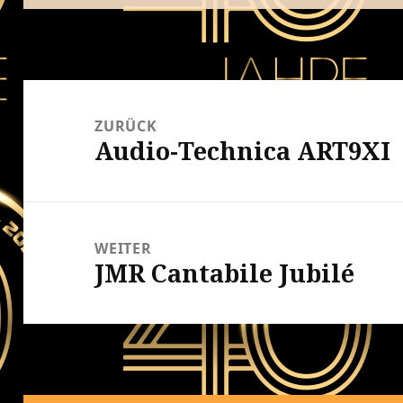
Beitrags-
Navigation
ZURÜCK
Audio-Technica ART9XI
Vorheriger
Beitrag:
WEITER
JMR Cantabile Jubilé
Nächster
Beitrag: