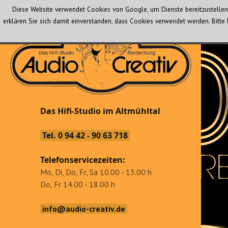
Diese Website verwendet Cookies von Google, um Dienste bereitzustellen 
erklären Sie sich damit einverstanden, dass Cookies verwendet werden. Bit
Audio Creativ
Das Hifi-Studio im Altmühltal
Das Hifi-Studio im Altmühltal
Tel. 0 94 42 - 90 63 718
Telefonservicezeiten:
Mo, Di, Do, Fr, Sa 10.00 - 13.00 h
Do, Fr 14.00 - 18.00 h
info@audio-creativ.de