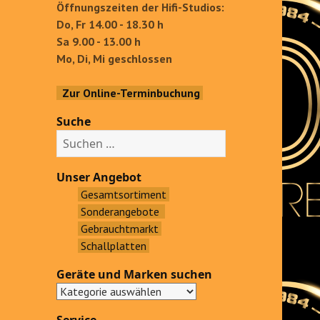
Öffnungszeiten der Hifi-Studios:
Do, Fr 14.00 - 18.30 h
Sa 9.00 - 13.00 h
Mo, Di, Mi geschlossen
Zur Online-Terminbuchung
Suche
S
u
c
Unser Angebot
h
Gesamtsortiment
e
Sonderangebote
n
Gebrauchtmarkt
a
Schallplatten
c
Geräte und Marken suchen
h
: