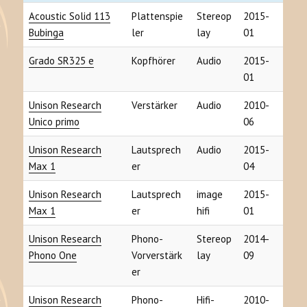
Acoustic Solid 113
Plattenspie
Stereop
2015-
Bubinga
ler
lay
01
Grado SR325 e
Kopfhörer
Audio
2015-
01
Unison Research
Verstärker
Audio
2010-
Unico primo
06
Unison Research
Lautsprech
Audio
2015-
Max 1
er
04
Unison Research
Lautsprech
image
2015-
Max 1
er
hifi
01
Unison Research
Phono-
Stereop
2014-
Phono One
Vorverstärk
lay
09
er
Unison Research
Phono-
Hifi-
2010-