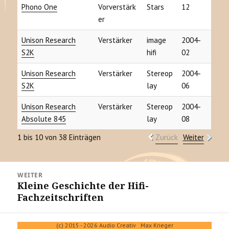
Phono One
Vorverstärk
Stars
12
er
Unison Research
Verstärker
image
2004-
S2K
hifi
02
Unison Research
Verstärker
Stereop
2004-
S2K
lay
06
Unison Research
Verstärker
Stereop
2004-
Absolute 845
lay
08
1 bis 10 von 38 Einträgen
Zurück
Weiter
Beitrags-
WEITER
Navigation
Kleine Geschichte der Hifi-
Nächster
Fachzeitschriften
Beitrag:
(c) 2015 - 2026 Audio Creativ Max Krieger