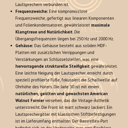
Lautsprechern verbunden ist.
Frequenzweiche:
Eine kompromisslose
Frequenzweiche, gefertigt aus linearen Komponenten
und Folienkondensatoren, gewährleistet
maximale
Klangtreue und Natürlichkeit
. Die
Übergangsfrequenzen liegen bei 250 Hz und 2000 Hz.
Gehäuse:
Das Gehäuse besteht aus soliden MDF-
Platten mit zusätzlichen Verrippungen und
Verstärkungen an Schlüsselstellen, was eine
hervorragende strukturelle Steifigkeit
gewährleistet.
Eine leichte Neigung der Lautsprecher, erreicht durch
speziell profilierte Füße, fokussiert die Schallwelle auf
Ohrhöhe des Hörers. Die Jade 30 ist mit einem
natürlichen, geölten und gewachsten American
Walnut Furnier
versehen, das die Vintage-Ästhetik
unterstreicht. Die Front ist matt schwarz lackiert. Ein
Lautsprechergitter mit klassischen Stiftbefestigungen
ist im Lieferumfang enthalten. Der Bassreflex-Port
befindet sich an der Vorderseite, was eine flexiblere