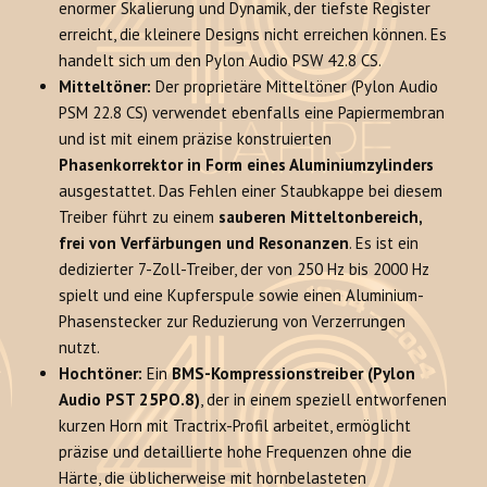
enormer Skalierung und Dynamik, der tiefste Register
erreicht, die kleinere Designs nicht erreichen können. Es
handelt sich um den Pylon Audio PSW 42.8 CS.
Mitteltöner:
Der proprietäre Mitteltöner (Pylon Audio
PSM 22.8 CS) verwendet ebenfalls eine Papiermembran
und ist mit einem präzise konstruierten
Phasenkorrektor in Form eines Aluminiumzylinders
ausgestattet. Das Fehlen einer Staubkappe bei diesem
Treiber führt zu einem
sauberen Mitteltonbereich,
frei von Verfärbungen und Resonanzen
. Es ist ein
dedizierter 7-Zoll-Treiber, der von 250 Hz bis 2000 Hz
spielt und eine Kupferspule sowie einen Aluminium-
Phasenstecker zur Reduzierung von Verzerrungen
nutzt.
Hochtöner:
Ein
BMS-Kompressionstreiber (Pylon
Audio PST 25PO.8)
, der in einem speziell entworfenen
kurzen Horn mit Tractrix-Profil arbeitet, ermöglicht
präzise und detaillierte hohe Frequenzen ohne die
Härte, die üblicherweise mit hornbelasteten