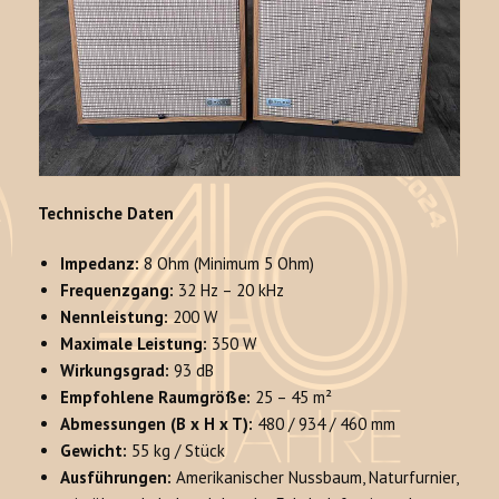
Technische Daten
Impedanz:
8 Ohm (Minimum 5 Ohm)
Frequenzgang:
32 Hz – 20 kHz
Nennleistung:
200 W
Maximale Leistung:
350 W
Wirkungsgrad:
93 dB
Empfohlene Raumgröße:
25 – 45 m²
Abmessungen (B x H x T):
480 / 934 / 460 mm
Gewicht:
55 kg / Stück
Ausführungen:
Amerikanischer Nussbaum, Naturfurnier,