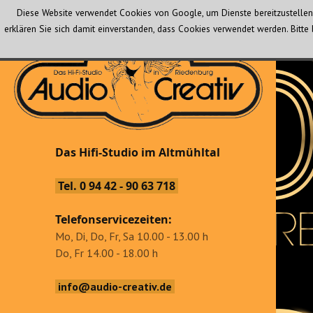
Diese Website verwendet Cookies von Google, um Dienste bereitzustellen 
erklären Sie sich damit einverstanden, dass Cookies verwendet werden. Bit
Audio Creativ
Das Hifi-Studio im Altmühltal
Das Hifi-Studio im Altmühltal
Tel. 0 94 42 - 90 63 718
Telefonservicezeiten:
Mo, Di, Do, Fr, Sa 10.00 - 13.00 h
Do, Fr 14.00 - 18.00 h
info@audio-creativ.de