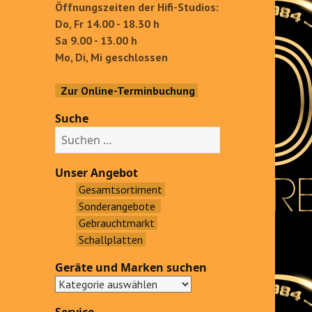
Öffnungszeiten der Hifi-Studios:
Do, Fr 14.00 - 18.30 h
Sa 9.00 - 13.00 h
Mo, Di, Mi geschlossen
Zur Online-Terminbuchung
Suche
S
u
c
Unser Angebot
h
Gesamtsortiment
e
Sonderangebote
n
Gebrauchtmarkt
a
Schallplatten
c
Geräte und Marken suchen
h
: