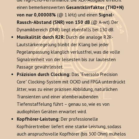
einen bemerkenswerten
Gesamtklirrfaktor (THD+N)
von nur 0,00008%
(@ 1 kHz) und einen
Signal-
Rausch-Abstand (SNR) von 130 dB
(@ A-wt). Der
Dynamikbereich (DNR) liegt ebenfalls bei 130 dB.
Musikalität durch R2R:
Durch die analoge R2R-
Lautstärkeregelung bleibt der Klang bei jeder
Pegelanpassung klanglich verlustfrei, was die volle
Signalreinheit von der leisesten bis zur lautesten
Passage gewährleistet.
Präzision durch Clocking:
Das “Eversolo Precision
Core” Clocking-System mit OCXO und FPGA unterdrückt
Jitter, was zu einer präzisen Abbildung, natürlichen
Transienten und einer atemberaubenden
Tiefenstaffelung führt – genau so, wie es von
audiophilen Geräten erwartet wird.
Kopfhörer-Leistung:
Der professionelle
Kopfhörertreiber liefert eine starke Leistung, sodass
auch anspruchsvolle Kopfhörer (bis 300 Ohm) mühelos