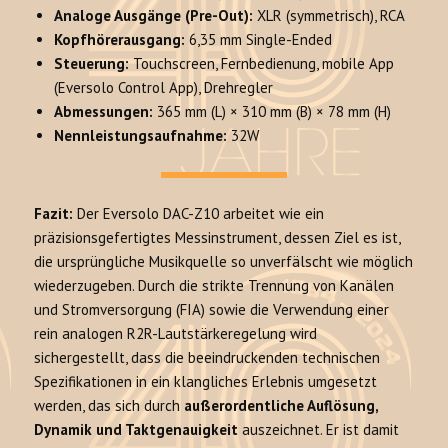
Analoge Ausgänge (Pre-Out):
XLR (symmetrisch), RCA
Kopfhörerausgang:
6,35 mm Single-Ended
Steuerung:
Touchscreen, Fernbedienung, mobile App
(Eversolo Control App), Drehregler
Abmessungen:
365 mm (L) × 310 mm (B) × 78 mm (H)
Nennleistungsaufnahme:
32W
Fazit:
Der Eversolo DAC-Z10 arbeitet wie ein
präzisionsgefertigtes Messinstrument, dessen Ziel es ist,
die ursprüngliche Musikquelle so unverfälscht wie möglich
wiederzugeben. Durch die strikte Trennung von Kanälen
und Stromversorgung (FIA) sowie die Verwendung einer
rein analogen R2R-Lautstärkeregelung wird
sichergestellt, dass die beeindruckenden technischen
Spezifikationen in ein klangliches Erlebnis umgesetzt
werden, das sich durch
außerordentliche Auflösung,
Dynamik und Taktgenauigkeit
auszeichnet. Er ist damit