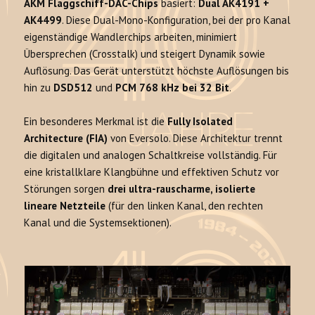
AKM Flaggschiff-DAC-Chips
basiert:
Dual AK4191 +
AK4499
. Diese Dual-Mono-Konfiguration, bei der pro Kanal
eigenständige Wandlerchips arbeiten, minimiert
Übersprechen (Crosstalk) und steigert Dynamik sowie
Auflösung. Das Gerät unterstützt höchste Auflösungen bis
hin zu
DSD512
und
PCM 768 kHz bei 32 Bit
.
Ein besonderes Merkmal ist die
Fully Isolated
Architecture (FIA)
von Eversolo. Diese Architektur trennt
die digitalen und analogen Schaltkreise vollständig. Für
eine kristallklare Klangbühne und effektiven Schutz vor
Störungen sorgen
drei ultra-rauscharme, isolierte
lineare Netzteile
(für den linken Kanal, den rechten
Kanal und die Systemsektionen).