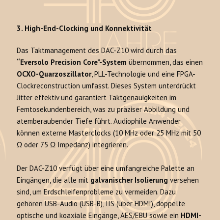
3. High-End-Clocking und Konnektivität
Das Taktmanagement des DAC-Z10 wird durch das
“Eversolo Precision Core”-System
übernommen, das einen
OCXO-Quarzoszillator
, PLL-Technologie und eine FPGA-
Clockreconstruction umfasst. Dieses System unterdrückt
Jitter effektiv und garantiert Taktgenauigkeiten im
Femtosekundenbereich, was zu präziser Abbildung und
atemberaubender Tiefe führt. Audiophile Anwender
können externe Masterclocks (10 MHz oder 25 MHz mit 50
Ω oder 75 Ω Impedanz) integrieren.
Der DAC-Z10 verfügt über eine umfangreiche Palette an
Eingängen, die alle mit
galvanischer Isolierung
versehen
sind, um Erdschleifenprobleme zu vermeiden. Dazu
gehören USB-Audio (USB-B), IIS (über HDMI), doppelte
optische und koaxiale Eingänge, AES/EBU sowie ein
HDMI-