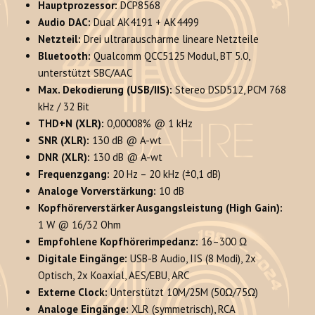
Hauptprozessor:
DCP8568
Audio DAC:
Dual AK4191 + AK4499
Netzteil:
Drei ultrarauscharme lineare Netzteile
Bluetooth:
Qualcomm QCC5125 Modul, BT 5.0,
unterstützt SBC/AAC
Max. Dekodierung (USB/IIS):
Stereo DSD512, PCM 768
kHz / 32 Bit
THD+N (XLR):
0,00008% @ 1 kHz
SNR (XLR):
130 dB @ A-wt
DNR (XLR):
130 dB @ A-wt
Frequenzgang:
20 Hz – 20 kHz (±0,1 dB)
Analoge Vorverstärkung:
10 dB
Kopfhörerverstärker Ausgangsleistung (High Gain):
1 W @ 16/32 Ohm
Empfohlene Kopfhörerimpedanz:
16–300 Ω
Digitale Eingänge:
USB-B Audio, IIS (8 Modi), 2x
Optisch, 2x Koaxial, AES/EBU, ARC
Externe Clock:
Unterstützt 10M/25M (50Ω/75Ω)
Analoge Eingänge:
XLR (symmetrisch), RCA