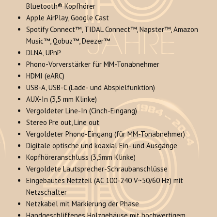
Bluetooth® Kopfhörer
Apple AirPlay, Google Cast
Spotify Connect™, TIDAL Connect™, Napster™, Amazon
Music™, Qobuz™, Deezer™
DLNA, UPnP
Phono-Vorverstärker für MM-Tonabnehmer
HDMI (eARC)
USB-A, USB-C (Lade- und Abspielfunktion)
AUX-In (3,5 mm Klinke)
Vergoldeter Line-In (Cinch-Eingang)
Stereo Pre out, Line out
Vergoldeter Phono-Eingang (für MM-Tonabnehmer)
Digitale optische und koaxial Ein- und Ausgänge
Kopfhöreranschluss (3,5mm Klinke)
Vergoldete Lautsprecher-Schraubanschlüsse
Eingebautes Netzteil (AC 100-240 V~50/60 Hz) mit
Netzschalter
Netzkabel mit Markierung der Phase
Handgeschliffenes Holzgehäuse mit hochwertigem