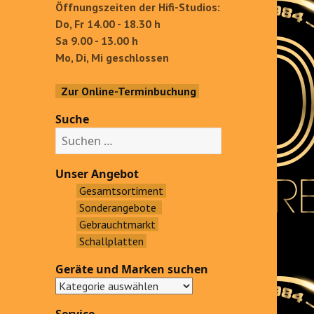
Öffnungszeiten der Hifi-Studios:
Do, Fr 14.00 - 18.30 h
Sa 9.00 - 13.00 h
Mo, Di, Mi geschlossen
Zur Online-Terminbuchung
Suche
S
u
c
Unser Angebot
h
Gesamtsortiment
e
Sonderangebote
n
Gebrauchtmarkt
a
Schallplatten
c
Geräte und Marken suchen
h
: