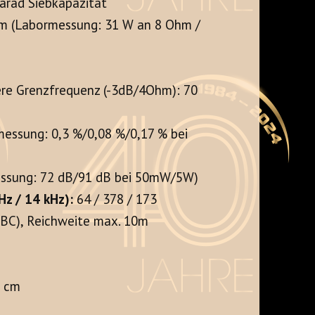
arad Siebkapazität
hm (Labormessung: 31 W an 8 Ohm /
ere Grenzfrequenz (-3dB/4Ohm): 70
messung: 0,3 %/0,08 %/0,17 % bei
ssung: 72 dB/91 dB bei 50mW/5W)
z / 14 kHz):
64 / 378 / 173
SBC), Reichweite max. 10m
5 cm