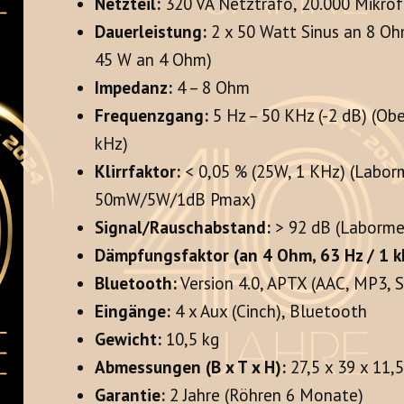
Netzteil:
320 VA Netztrafo, 20.000 Mikrof
Dauerleistung:
2 x 50 Watt Sinus an 8 O
45 W an 4 Ohm)
Impedanz:
4 – 8 Ohm
Frequenzgang:
5 Hz – 50 KHz (-2 dB) (Ob
kHz)
Klirrfaktor:
< 0,05 % (25W, 1 KHz) (Labor
50mW/5W/1dB Pmax)
Signal/Rauschabstand:
> 92 dB (Laborme
Dämpfungsfaktor (an 4 Ohm, 63 Hz / 1 kH
Bluetooth:
Version 4.0, APTX (AAC, MP3, 
Eingänge:
4 x Aux (Cinch), Bluetooth
Gewicht:
10,5 kg
Abmessungen (B x T x H):
27,5 x 39 x 11,
Garantie:
2 Jahre (Röhren 6 Monate)