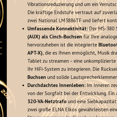
Vibrationsreduzierung und um ein Verruts
Die kräftige Endstufe vertraut auf zuverl
zwei National LM3886TF und liefert kontr
Umfassende Konnektivität:
Der MS-380 
(AUX) als Cinch-Buchsen
für Ihre analog
hervorzuheben ist die integrierte
Bluetoot
APT-X)
, die es Ihnen ermöglicht, Musik 
Tablet zu streamen – eine unkomplizierte 
Ihr HiFi-System zu integrieren. Die Rückse
Buchsen
und solide Lautsprecherklemmen
Durchdachtes Innenleben:
Im Inneren z
von der Sorgfalt bei der Entwicklung. Ei
320-VA-Netztrafo
und eine Siebkapazitä
zwei große ELNA Elkos gewährleisten eine