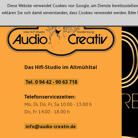
Diese Website verwendet Cookies von Google, um Dienste bereitzustellen 
erklären Sie sich damit einverstanden, dass Cookies verwendet werden. Bit
Audio Creativ
Das Hifi-Studio im Altmühltal
Das Hifi-Studio im Altmühltal
Tel. 0 94 42 - 90 63 718
Telefonservicezeiten:
Mo, Di, Do, Fr, Sa 10.00 - 13.00 h
Do, Fr 14.00 - 18.00 h
info@audio-creativ.de