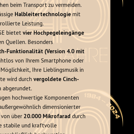
chen beim Transport zu vermeiden.
ässige
Halbleitertechnologie
mit
ollierte Leistung.
SE bietet
vier Hochpegeleingänge
en Quellen. Besonders
h-Funktionalität (Version 4.0 mit
drahtlos von Ihrem Smartphone oder
Möglichkeit, Ihre Lieblingsmusik in
ite wird durch
vergoldete Cinch-
 abgerundet.
eugen hochwertige Komponenten
n außergewöhnlich dimensionierter
t von über
20.000 Mikrofarad
durch
 stabile und kraftvolle