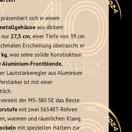
räsentiert sich in einem
metallgehäuse
aus dickem
n nur
27,5 cm
, einer Tiefe von 39 cm
 schmalen Erscheinung überrascht er
 kg
, was seine solide Konstruktion
e Aluminium-Frontblende
,
er Lautstärkeregler aus Aluminium
Verstärker ist mit einer
tlich.
 vereint der MS-380 SE das Beste
orstufe
mit zwei 5654RT-Röhren
chen, warmen und räumlichen Klang.
ockeln
mit speziellen Haltern zur