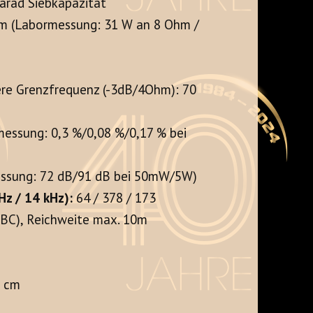
arad Siebkapazität
hm (Labormessung: 31 W an 8 Ohm /
ere Grenzfrequenz (-3dB/4Ohm): 70
messung: 0,3 %/0,08 %/0,17 % bei
ssung: 72 dB/91 dB bei 50mW/5W)
z / 14 kHz):
64 / 378 / 173
SBC), Reichweite max. 10m
5 cm