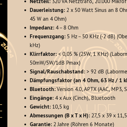
Netzteil:
320 VA Netztrafo, 20.000 Mikrof
Dauerleistung:
2 x 50 Watt Sinus an 8 O
45 W an 4 Ohm)
Impedanz:
4 – 8 Ohm
Frequenzgang:
5 Hz – 50 KHz (-2 dB) (Ob
kHz)
Klirrfaktor:
< 0,05 % (25W, 1 KHz) (Labor
50mW/5W/1dB Pmax)
Signal/Rauschabstand:
> 92 dB (Laborme
Dämpfungsfaktor (an 4 Ohm, 63 Hz / 1 kH
Bluetooth:
Version 4.0, APTX (AAC, MP3, 
Eingänge:
4 x Aux (Cinch), Bluetooth
Gewicht:
10,5 kg
Abmessungen (B x T x H):
27,5 x 39 x 11,
Garantie:
2 Jahre (Röhren 6 Monate)