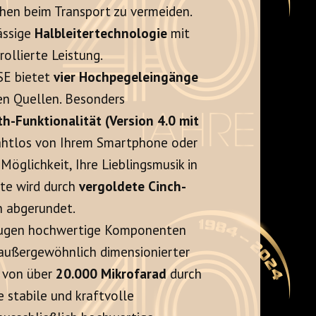
chen beim Transport zu vermeiden.
ässige
Halbleitertechnologie
mit
ollierte Leistung.
SE bietet
vier Hochpegeleingänge
en Quellen. Besonders
h-Funktionalität (Version 4.0 mit
drahtlos von Ihrem Smartphone oder
Möglichkeit, Ihre Lieblingsmusik in
ite wird durch
vergoldete Cinch-
 abgerundet.
eugen hochwertige Komponenten
n außergewöhnlich dimensionierter
t von über
20.000 Mikrofarad
durch
 stabile und kraftvolle