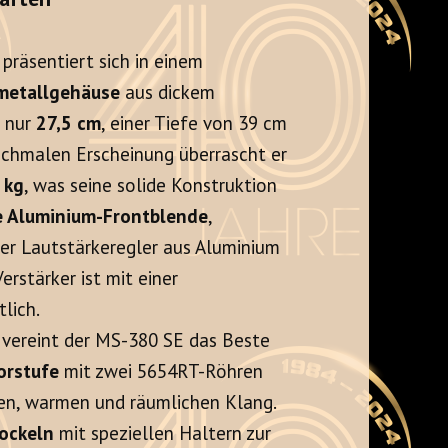
räsentiert sich in einem
metallgehäuse
aus dickem
n nur
27,5 cm
, einer Tiefe von 39 cm
 schmalen Erscheinung überrascht er
 kg
, was seine solide Konstruktion
e Aluminium-Frontblende
,
er Lautstärkeregler aus Aluminium
Verstärker ist mit einer
tlich.
 vereint der MS-380 SE das Beste
orstufe
mit zwei 5654RT-Röhren
chen, warmen und räumlichen Klang.
ockeln
mit speziellen Haltern zur