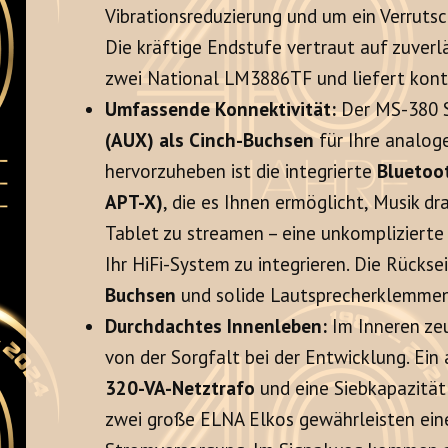
Vibrationsreduzierung und um ein Verruts
Die kräftige Endstufe vertraut auf zuverl
zwei National LM3886TF und liefert kontr
Umfassende Konnektivität:
Der MS-380 
(AUX) als Cinch-Buchsen
für Ihre analog
hervorzuheben ist die integrierte
Bluetoot
APT-X)
, die es Ihnen ermöglicht, Musik 
Tablet zu streamen – eine unkomplizierte 
Ihr HiFi-System zu integrieren. Die Rückse
Buchsen
und solide Lautsprecherklemmen
Durchdachtes Innenleben:
Im Inneren z
von der Sorgfalt bei der Entwicklung. Ei
320-VA-Netztrafo
und eine Siebkapazitä
zwei große ELNA Elkos gewährleisten eine