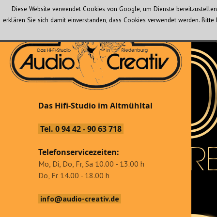
Diese Website verwendet Cookies von Google, um Dienste bereitzustellen 
erklären Sie sich damit einverstanden, dass Cookies verwendet werden. Bit
Audio Creativ
Das Hifi-Studio im Altmühltal
Das Hifi-Studio im Altmühltal
Tel. 0 94 42 - 90 63 718
Telefonservicezeiten:
Mo, Di, Do, Fr, Sa 10.00 - 13.00 h
Do, Fr 14.00 - 18.00 h
info@audio-creativ.de