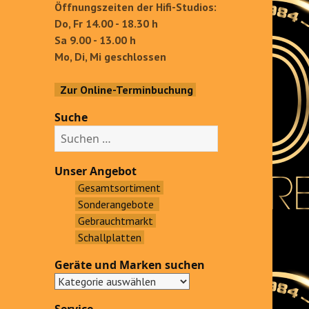
Öffnungszeiten der Hifi-Studios:
Do, Fr 14.00 - 18.30 h
Sa 9.00 - 13.00 h
Mo, Di, Mi geschlossen
Zur Online-Terminbuchung
Suche
S
u
c
Unser Angebot
h
Gesamtsortiment
e
Sonderangebote
n
Gebrauchtmarkt
a
Schallplatten
c
Geräte und Marken suchen
h
: