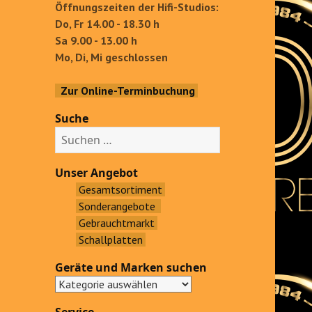
Öffnungszeiten der Hifi-Studios:
Do, Fr 14.00 - 18.30 h
Sa 9.00 - 13.00 h
Mo, Di, Mi geschlossen
Zur Online-Terminbuchung
Suche
S
u
c
Unser Angebot
h
Gesamtsortiment
e
Sonderangebote
n
Gebrauchtmarkt
a
Schallplatten
c
Geräte und Marken suchen
h
: