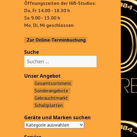
Öffnungszeiten der Hifi-Studios:
Do, Fr 14.00 - 18.30 h
Sa 9.00 - 13.00 h
Mo, Di, Mi geschlossen
Zur Online-Terminbuchung
Suche
S
u
c
Unser Angebot
h
Gesamtsortiment
e
Sonderangebote
n
Gebrauchtmarkt
a
Schallplatten
c
Geräte und Marken suchen
h
: