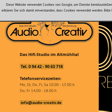
Diese Website verwendet Cookies von Google, um Dienste bereitzustellen 
erklären Sie sich damit einverstanden, dass Cookies verwendet werden. Bit
Audio Creativ
Das Hifi-Studio im Altmühltal
Das Hifi-Studio im Altmühltal
Tel. 0 94 42 - 90 63 718
Telefonservicezeiten:
Mo, Di, Do, Fr, Sa 10.00 - 13.00 h
Do, Fr 14.00 - 18.00 h
info@audio-creativ.de