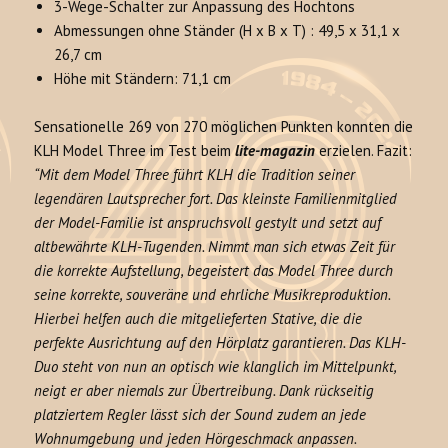
3-Wege-Schalter zur Anpassung des Hochtons
Abmessungen ohne Ständer (H x B x T) : 49,5 x 31,1 x
26,7 cm
Höhe mit Ständern: 71,1 cm
Sensationelle 269 von 270 möglichen Punkten konnten die
KLH Model Three im Test beim
lite-magazin
erzielen. Fazit:
“Mit dem Model Three führt KLH die Tradition seiner
legendären Lautsprecher fort. Das kleinste Familienmitglied
der Model-Familie ist anspruchsvoll gestylt und setzt auf
altbewährte KLH-Tugenden. Nimmt man sich etwas Zeit für
die korrekte Aufstellung, begeistert das Model Three durch
seine korrekte, souveräne und ehrliche Musikreproduktion.
Hierbei helfen auch die mitgelieferten Stative, die die
perfekte Ausrichtung auf den Hörplatz garantieren. Das KLH-
Duo steht von nun an optisch wie klanglich im Mittelpunkt,
neigt er aber niemals zur Übertreibung. Dank rückseitig
platziertem Regler lässt sich der Sound zudem an jede
Wohnumgebung und jeden Hörgeschmack anpassen.