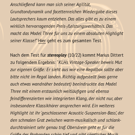
Anschließend kann man sich seiner Agilität,
Grundtondynamik und facettenreichen Wiedergabe dieses
Lautsprechers kaum entziehen. Das alles gibt es zu einem
wirklich hervorragenden Preis-/Leistungsverhältnis. Das
macht das Model Three für uns zu einem absoluten Highlight
seiner Klasse!”
Hier
geht es zum gesamten Test.
Nach dem Test für
stereoplay
(10/22) kommt Marius Dittert
zu folgendem Ergebnis: “
KLHs Vintage-Speaker beweis Mut
zur eigenen Größe: Er sieht aus wie eine Regalbox sollte aber
bitte nicht im Regal landen. Richtig aufgestellt (was gerne
auch etwas wandnäher bedeutet) beeindruckte das Model
Three mit einem erstaunlich weitläufigen und ebenso
feindifferenzierten wie integrierten Klang, der nicht nur, aber
insbesondere Klassikhörer ansprechen wird. Ein weiteres
Highlight ist ihr ‘geschlossener Acoustic-Suspension-Bass’, der
den schmalen Grat zwischen warm-musikalisch und schlank-
durchtrainiert sehr genau traf. Obendrein geht er für die
Größe des Probanden schön tief und gibt sämtlicher Musik