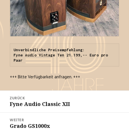
Unverbindliche Preisempfehlung:

Fyne Audio Vintage Ten 21.199,-- Euro pro 
Paar
+++ Bitte Verfügbarkeit anfragen. +++
Beitrags-
ZURÜCK
Navigation
Fyne Audio Classic XII
Vorheriger
Beitrag:
WEITER
Grado GS1000x
Nächster