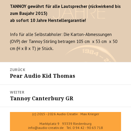
TANNOY gewährt für alle Lautsprecher (rückwirkend bis
zum Baujahr 2015)
ab sofort 10 Jahre Herstellergarantie!
Info für alle Selbstabholer: Die Karton-Abmessungen
(OVP) der Tannoy Stirling betragen 105 cm x 53 cm x 50
cm (H x B x T) je Stück
.
Beitrags-
ZURÜCK
Navigation
Pear Audio Kid Thomas
Vorheriger
Beitrag:
WEITER
Tannoy Canterbury GR
Nächster
Beitrag:
(c) 2015 - 2026 Audio Creativ Max Krieger
Marktplatz 9 93339 Riedenburg
info@audio-creativ.de
Tel. 0 94 42 - 90 63 718