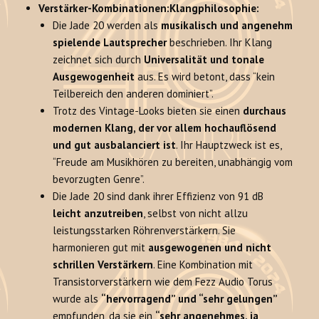
Verstärker-Kombinationen:
Klangphilosophie:
Die Jade 20 werden als
musikalisch und angenehm
spielende Lautsprecher
beschrieben. Ihr Klang
zeichnet sich durch
Universalität und tonale
Ausgewogenheit
aus. Es wird betont, dass “kein
Teilbereich den anderen dominiert”.
Trotz des Vintage-Looks bieten sie einen
durchaus
modernen Klang, der vor allem hochauflösend
und gut ausbalanciert ist
. Ihr Hauptzweck ist es,
“Freude am Musikhören zu bereiten, unabhängig vom
bevorzugten Genre”.
Die Jade 20 sind dank ihrer Effizienz von 91 dB
leicht anzutreiben
, selbst von nicht allzu
leistungsstarken Röhrenverstärkern. Sie
harmonieren gut mit
ausgewogenen und nicht
schrillen Verstärkern
. Eine Kombination mit
Transistorverstärkern wie dem Fezz Audio Torus
wurde als
“hervorragend” und “sehr gelungen”
empfunden, da sie ein
“sehr angenehmes, ja