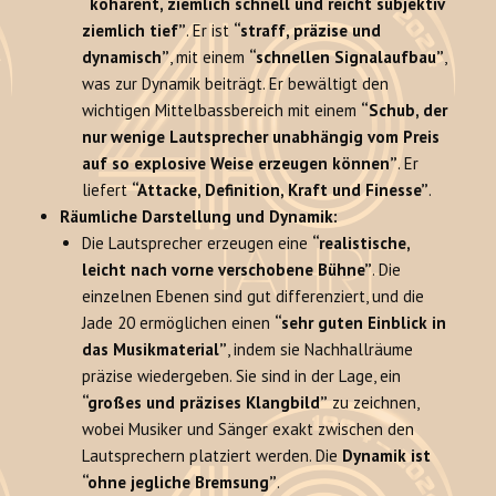
“kohärent, ziemlich schnell und reicht subjektiv
ziemlich tief”
. Er ist
“straff, präzise und
dynamisch”
, mit einem
“schnellen Signalaufbau”
,
was zur Dynamik beiträgt. Er bewältigt den
wichtigen Mittelbassbereich mit einem
“Schub, der
nur wenige Lautsprecher unabhängig vom Preis
auf so explosive Weise erzeugen können”
. Er
liefert
“Attacke, Definition, Kraft und Finesse”
.
Räumliche Darstellung und Dynamik:
Die Lautsprecher erzeugen eine
“realistische,
leicht nach vorne verschobene Bühne”
. Die
einzelnen Ebenen sind gut differenziert, und die
Jade 20 ermöglichen einen
“sehr guten Einblick in
das Musikmaterial”
, indem sie Nachhallräume
präzise wiedergeben. Sie sind in der Lage, ein
“großes und präzises Klangbild”
zu zeichnen,
wobei Musiker und Sänger exakt zwischen den
Lautsprechern platziert werden. Die
Dynamik ist
“ohne jegliche Bremsung”
.