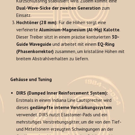
Kurzschlussring stabilisiert wird. Zudem kommt eine
Dual-Wave-Sicke der zweiten Generation
zum
Einsatz.
Hochtöner (28 mm):
Für die Höhen sorgt eine
verfeinerte
Aluminium-Magnesium (Al-Mg) Kalotte
.
Dieser Treiber sitzt in einem präzise konturierten
3D-
Guide Waveguide
und arbeitet mit einem
EQ-Ring
(Phasenkorrektor)
zusammen, um kristalline Höhen mit
breitem Abstrahlverhalten zu liefern.
Gehäuse und Tuning
DIRS (Damped Inner Reinforcement System):
Erstmals in einem Indiana Line Lautsprecher wird
dieses
gedämpfte interne Verstärkungssystem
verwendet. DIRS nutzt Elastomer-Pads und ein
mehrstufiges Verstrebungsgitter, um die von den Tief-
und Mitteltönern erzeugten Schwingungen an der