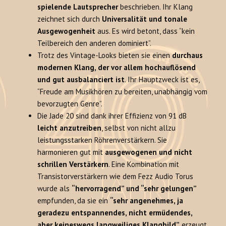
spielende Lautsprecher
beschrieben. Ihr Klang
zeichnet sich durch
Universalität und tonale
Ausgewogenheit
aus. Es wird betont, dass “kein
Teilbereich den anderen dominiert”.
Trotz des Vintage-Looks bieten sie einen
durchaus
modernen Klang, der vor allem hochauflösend
und gut ausbalanciert ist
. Ihr Hauptzweck ist es,
“Freude am Musikhören zu bereiten, unabhängig vom
bevorzugten Genre”.
Die Jade 20 sind dank ihrer Effizienz von 91 dB
leicht anzutreiben
, selbst von nicht allzu
leistungsstarken Röhrenverstärkern. Sie
harmonieren gut mit
ausgewogenen und nicht
schrillen Verstärkern
. Eine Kombination mit
Transistorverstärkern wie dem Fezz Audio Torus
wurde als
“hervorragend” und “sehr gelungen”
empfunden, da sie ein
“sehr angenehmes, ja
geradezu entspannendes, nicht ermüdendes,
aber keineswegs langweiliges Klangbild”
erzeugt.