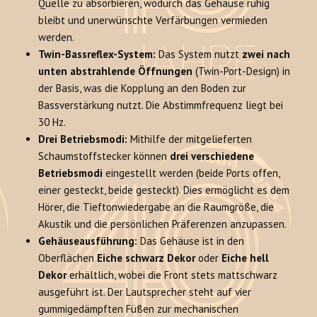
Quelle zu absorbieren, wodurch das Gehäuse ruhig
bleibt und unerwünschte Verfärbungen vermieden
werden.
Twin-Bassreflex-System:
Das System nutzt
zwei nach
unten abstrahlende Öffnungen
(Twin-Port-Design) in
der Basis, was die Kopplung an den Boden zur
Bassverstärkung nutzt. Die Abstimmfrequenz liegt bei
30 Hz.
Drei Betriebsmodi:
Mithilfe der mitgelieferten
Schaumstoffstecker können
drei verschiedene
Betriebsmodi
eingestellt werden (beide Ports offen,
einer gesteckt, beide gesteckt). Dies ermöglicht es dem
Hörer, die Tieftonwiedergabe an die Raumgröße, die
Akustik und die persönlichen Präferenzen anzupassen.
Gehäuseausführung:
Das Gehäuse ist in den
Oberflächen
Eiche schwarz Dekor
oder
Eiche hell
Dekor
erhältlich, wobei die Front stets mattschwarz
ausgeführt ist. Der Lautsprecher steht auf vier
gummigedämpften Füßen zur mechanischen