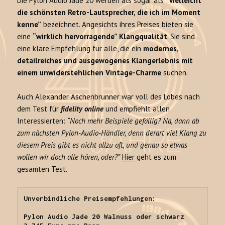
Die Pylon Audio Jade 20 werden als sogar als
“vielleicht
die schönsten Retro-Lautsprecher, die ich im Moment
kenne”
bezeichnet. Angesichts ihres Preises bieten sie
eine
“wirklich hervorragende” Klangqualität
. Sie sind
eine klare Empfehlung für alle, die ein
modernes,
detailreiches und ausgewogenes Klangerlebnis mit
einem unwiderstehlichen Vintage-Charme
suchen.
Auch Alexander Aschenbrunner war voll des Lobes nach
dem Test für
fidelity online
und empfiehlt allen
Interessierten:
“Noch mehr Beispiele gefällig? Na, dann ab
zum nächsten Pylon-Audio-Händler, denn derart viel Klang zu
diesem Preis gibt es nicht allzu oft, und genau so etwas
wollen wir doch alle hören, oder?”
Hier
geht es zum
gesamten Test.
Unverbindliche Preisempfehlungen:

Pylon Audio Jade 20 Walnuss oder schwarz 