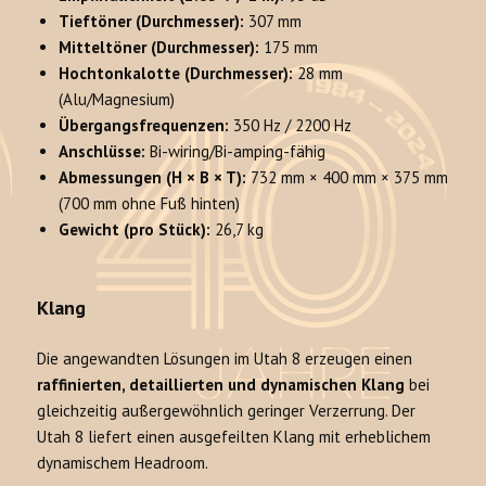
Tieftöner (Durchmesser):
307 mm
Mitteltöner (Durchmesser):
175 mm
Hochtonkalotte (Durchmesser):
28 mm
(Alu/Magnesium)
Übergangsfrequenzen:
350 Hz / 2200 Hz
Anschlüsse:
Bi-wiring/Bi-amping-fähig
Abmessungen (H × B × T):
732 mm × 400 mm × 375 mm
(700 mm ohne Fuß hinten)
Gewicht (pro Stück):
26,7 kg
Klang
Die angewandten Lösungen im Utah 8 erzeugen einen
raffinierten, detaillierten und dynamischen Klang
bei
gleichzeitig außergewöhnlich geringer Verzerrung. Der
Utah 8 liefert einen ausgefeilten Klang mit erheblichem
dynamischem Headroom.