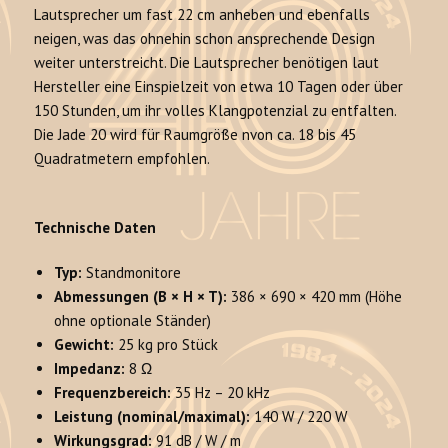
Lautsprecher um fast 22 cm anheben und ebenfalls
neigen, was das ohnehin schon ansprechende Design
weiter unterstreicht. Die Lautsprecher benötigen laut
Hersteller eine Einspielzeit von etwa 10 Tagen oder über
150 Stunden, um ihr volles Klangpotenzial zu entfalten.
Die Jade 20 wird für Raumgröße nvon ca. 18 bis 45
Quadratmetern empfohlen.
Technische Daten
Typ:
Standmonitore
Abmessungen (B × H × T):
386 × 690 × 420 mm (Höhe
ohne optionale Ständer)
Gewicht:
25 kg pro Stück
Impedanz:
8 Ω
Frequenzbereich:
35 Hz – 20 kHz
Leistung (nominal/maximal):
140 W / 220 W
Wirkungsgrad:
91 dB / W / m