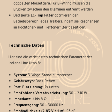
doppelten Morsettiera. Für Bi-Wiring müssen die
Brücken zwischen den Klemmen entfernt werden.
Dedizierte
LC-Trap Filter
optimieren den
Betriebsbereich jedes Treibers, indem sie Resonanzen
im Hochtöner- und Tieftönerfilter beseitigen.
Technische Daten
Hier sind die wichtigsten technischen Parameter des
Indiana Line Utah 8:
System:
3-Wege-Standlautsprecher
Gehäusetyp:
Bass-Reflex
Port-Platzierung:
2x unten
Empfohlene Verstärkerleistung:
30 – 240 W
Impedanz:
4 bis 8 Ω
Frequenzgang:
30 – 30000 Hz
Empfindlichkeit (2.83 V / 1 m):
93 dB