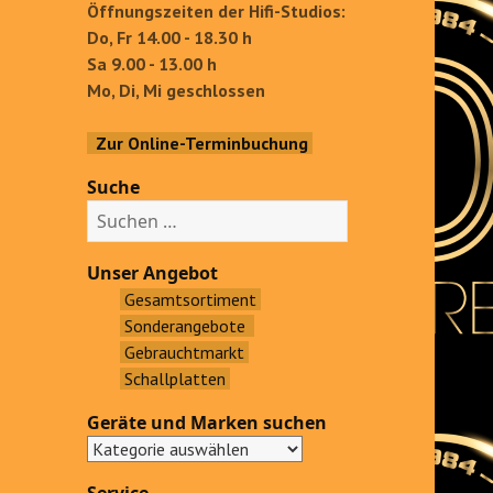
Öffnungszeiten der Hifi-Studios:
Do, Fr 14.00 - 18.30 h
Sa 9.00 - 13.00 h
Mo, Di, Mi geschlossen
Zur Online-Terminbuchung
Suche
S
u
c
Unser Angebot
h
Gesamtsortiment
e
Sonderangebote
n
Gebrauchtmarkt
a
Schallplatten
c
Geräte und Marken suchen
h
: