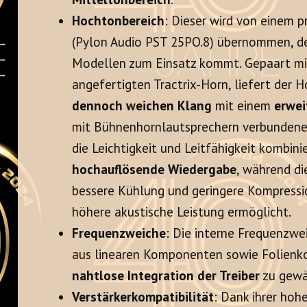
Hochtonbereich
: Dieser wird von einem 
(Pylon Audio PST 25PO.8) übernommen, de
Modellen zum Einsatz kommt. Gepaart mit
angefertigten Tractrix-Horn, liefert der
dennoch weichen Klang
mit einem
erwei
mit Bühnenhornlautsprechern verbundene
die Leichtigkeit und Leitfähigkeit kombini
hochauflösende Wiedergabe
, während di
bessere Kühlung und geringere Kompressi
höhere akustische Leistung ermöglicht.
Frequenzweiche
: Die interne Frequenzwe
aus linearen Komponenten sowie Folienk
nahtlose Integration der Treiber
zu gewä
Verstärkerkompatibilität
: Dank ihrer hoh