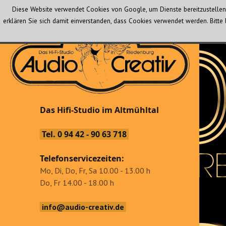
Diese Website verwendet Cookies von Google, um Dienste bereitzustellen 
erklären Sie sich damit einverstanden, dass Cookies verwendet werden. Bit
Audio Creativ
Das Hifi-Studio im Altmühltal
Das Hifi-Studio im Altmühltal
Tel. 0 94 42 - 90 63 718
Telefonservicezeiten:
Mo, Di, Do, Fr, Sa 10.00 - 13.00 h
Do, Fr 14.00 - 18.00 h
info@audio-creativ.de