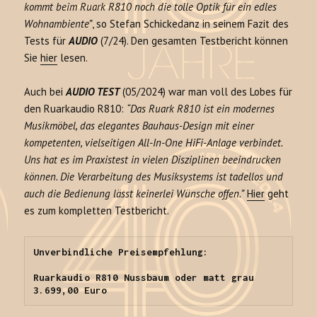
kommt beim Ruark R810 noch die tolle Optik für ein edles
Wohnambiente”
, so Stefan Schickedanz in seinem Fazit des
Tests für
AUDIO
(7/24). Den gesamten Testbericht können
Sie
hier
lesen.
Auch bei
AUDIO TEST
(05/2024) war man voll des Lobes für
den Ruarkaudio R810:
“Das Ruark R810 ist ein modernes
Musikmöbel, das elegantes Bauhaus-Design mit einer
kompetenten, vielseitigen All-In-One HiFi-Anlage verbindet.
Uns hat es im Praxistest in vielen Disziplinen beeindrucken
können. Die Verarbeitung des Musiksystems ist tadellos und
auch die Bedienung lässt keinerlei Wünsche offen.”
Hier
geht
es zum kompletten Testbericht.
Unverbindliche Preisempfehlung:

Ruarkaudio R810 Nussbaum oder matt grau 
3.699,00 Euro