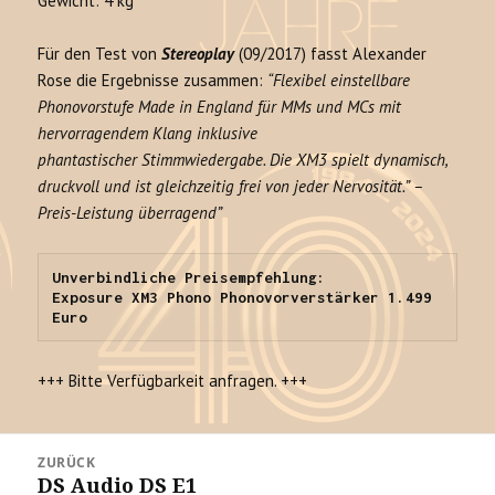
Gewicht: 4 kg
Für den Test von
Stereoplay
(09/2017) fasst Alexander
Rose die Ergebnisse zusammen:
“Flexibel einstellbare
Phonovorstufe Made in England für MMs und MCs mit
hervorragendem Klang inklusive
phantastischer Stimmwiedergabe. Die XM3 spielt dynamisch,
druckvoll und ist gleichzeitig frei von jeder Nervosität.” –
Preis-Leistung überragend”
Unverbindliche Preisempfehlung:

Exposure XM3 Phono Phonovorverstärker 1.499 
Euro
+++ Bitte Verfügbarkeit anfragen. +++
Beitrags-
ZURÜCK
Navigation
DS Audio DS E1
Vorheriger