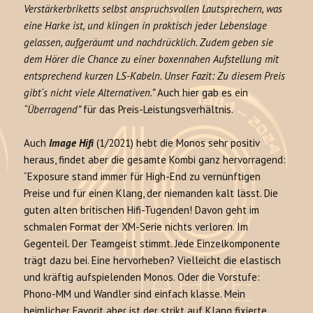
Verstärkerbriketts selbst anspruchsvollen Lautsprechern, was
eine Harke ist, und klingen in praktisch jeder Lebenslage
gelassen, aufgeräumt und nachdrücklich. Zudem geben sie
dem Hörer die Chance zu einer boxennahen Aufstellung mit
entsprechend kurzen LS-Kabeln. Unser Fazit: Zu diesem Preis
gibt‘s nicht viele Alternativen.”
Auch hier gab es ein
“Überragend”
für das Preis-Leistungsverhältnis.
Auch
Image Hifi
(1/2021) hebt die Monos sehr positiv
heraus, findet aber die gesamte Kombi ganz hervorragend:
“Exposure stand immer für High-End zu vernünftigen
Preise und für einen Klang, der niemanden kalt lässt. Die
guten alten britischen Hifi-Tugenden! Davon geht im
schmalen Format der XM-Serie nichts verloren. Im
Gegenteil. Der Teamgeist stimmt. Jede Einzelkomponente
trägt dazu bei. Eine hervorheben? Vielleicht die elastisch
und kräftig aufspielenden Monos. Oder die Vorstufe:
Phono-MM und Wandler sind einfach klasse. Mein
heimlicher Favorit aber ist der strikt auf Klang fixierte,