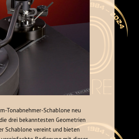
narm-Tonabnehmer-Schablone neu
d die drei bekanntesten Geometrien
er Schablone vereint und bieten
 vereinfachte Bedienung mit dieser