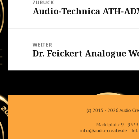
Navigation
ZURÜCK
Audio-Technica ATH-AD
Vorheriger
Beitrag:
WEITER
Dr. Feickert Analogue 
Nächster
Beitrag:
(c) 2015 - 2026 Audio Cr
Marktplatz 9 9333
info@audio-creativ.de
Tel. 