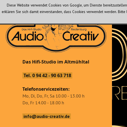
Diese Website verwendet Cookies von Google, um Dienste bereitzustellen 
erklären Sie sich damit einverstanden, dass Cookies verwendet werden. Bit
Audio Creativ
Das Hifi-Studio im Altmühltal
Das Hifi-Studio im Altmühltal
Tel. 0 94 42 - 90 63 718
Telefonservicezeiten:
Mo, Di, Do, Fr, Sa 10.00 - 13.00 h
Do, Fr 14.00 - 18.00 h
info@audio-creativ.de