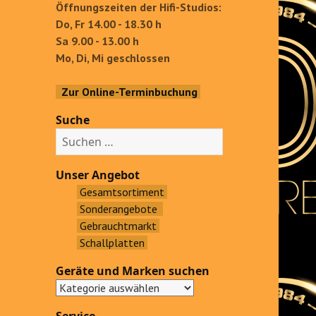
Öffnungszeiten der Hifi-Studios:
Do, Fr 14.00 - 18.30 h
Sa 9.00 - 13.00 h
Mo, Di, Mi geschlossen
Zur Online-Terminbuchung
Suche
S
u
c
Unser Angebot
h
Gesamtsortiment
e
Sonderangebote
n
Gebrauchtmarkt
a
Schallplatten
c
Geräte und Marken suchen
h
: