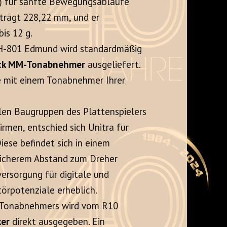
) für sanfte Bewegungsabläufe
eträgt 228,22 mm, und er
is 12 g.
-801 Edmund wird standardmäßig
ack MM-Tonabnehmer
ausgeliefert.
e mit einem Tonabnehmer Ihrer
len Baugruppen des Plattenspielers
rmen, entschied sich Unitra für
Diese befindet sich in einem
sicherem Abstand zum Dreher
ersorgung für digitale und
törpotenziale erheblich.
 Tonabnehmers wird vom R10
ker
direkt ausgegeben. Ein