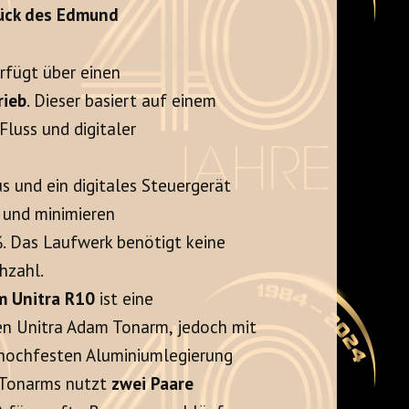
tück des Edmund
fügt über einen
rieb
. Dieser basiert auf einem
Fluss und digitaler
s und ein digitales Steuergerät
e und minimieren
. Das Laufwerk benötigt keine
hzahl.
m Unitra R10
ist eine
hen Unitra Adam Tonarm, jedoch mit
r hochfesten Aluminiumlegierung
s Tonarms nutzt
zwei Paare