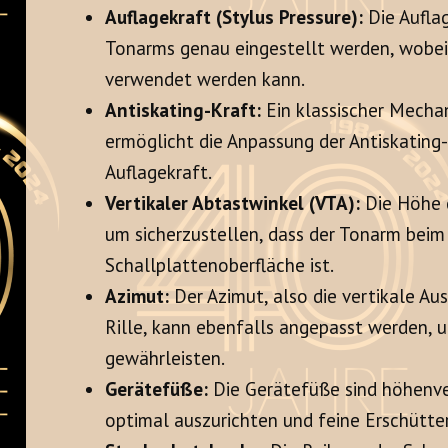
Auflagekraft (Stylus Pressure):
Die Aufla
Tonarms genau eingestellt werden, wobe
verwendet werden kann.
Antiskating-Kraft:
Ein klassischer Mecha
ermöglicht die Anpassung der Antiskatin
Auflagekraft.
Vertikaler Abtastwinkel (VTA):
Die Höhe d
um sicherzustellen, dass der Tonarm beim 
Schallplattenoberfläche ist.
Azimut:
Der Azimut, also die vertikale Au
Rille, kann ebenfalls angepasst werden, 
gewährleisten.
Gerätefüße:
Die Gerätefüße sind höhenver
optimal auszurichten und feine Erschütte