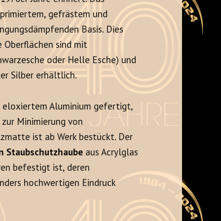
mprimiertem, gefrästem und
ingungsdämpfenden Basis. Dies
e Oberflächen sind mit
chwarzesche oder Helle Esche) und
r Silber erhältlich.
s eloxiertem Aluminium gefertigt,
 zur Minimierung von
lzmatte ist ab Werk bestückt. Der
en Staubschutzhaube
aus Acrylglas
en befestigt ist, deren
onders hochwertigen Eindruck