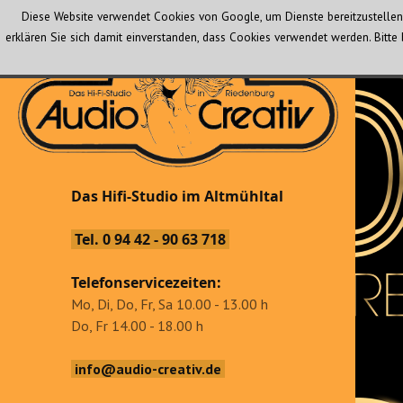
Diese Website verwendet Cookies von Google, um Dienste bereitzustellen 
erklären Sie sich damit einverstanden, dass Cookies verwendet werden. Bit
Audio Creativ
Das Hifi-Studio im Altmühltal
Das Hifi-Studio im Altmühltal
Tel. 0 94 42 - 90 63 718
Telefonservicezeiten:
Mo, Di, Do, Fr, Sa 10.00 - 13.00 h
Do, Fr 14.00 - 18.00 h
info@audio-creativ.de