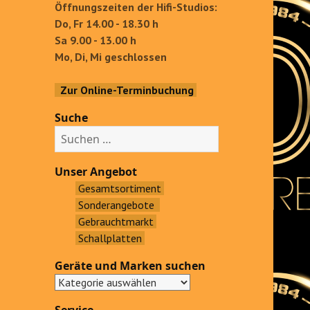
Öffnungszeiten der Hifi-Studios:
Do, Fr 14.00 - 18.30 h
Sa 9.00 - 13.00 h
Mo, Di, Mi geschlossen
Zur Online-Terminbuchung
Suche
S
u
c
Unser Angebot
h
Gesamtsortiment
e
Sonderangebote
n
Gebrauchtmarkt
a
Schallplatten
c
Geräte und Marken suchen
h
: