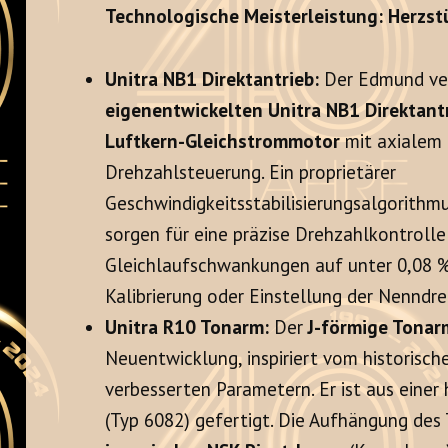
Technologische Meisterleistung: Herzs
Unitra NB1 Direktantrieb:
Der Edmund ver
eigenentwickelten Unitra NB1 Direktant
Luftkern-Gleichstrommotor
mit axialem 
Drehzahlsteuerung. Ein proprietärer
Geschwindigkeitsstabilisierungsalgorithmu
sorgen für eine präzise Drehzahlkontroll
Gleichlaufschwankungen auf unter 0,08 %
Kalibrierung oder Einstellung der Nenndre
Unitra R10 Tonarm:
Der
J-förmige Tonar
Neuentwicklung, inspiriert vom historisc
verbesserten Parametern. Er ist aus eine
(Typ 6082) gefertigt. Die Aufhängung de