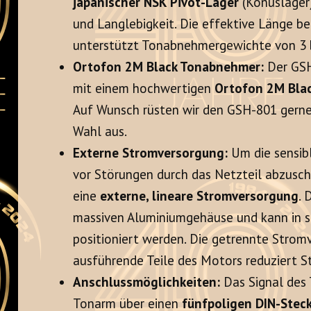
japanischer NSK Pivot-Lager
(Konuslager
und Langlebigkeit. Die effektive Länge b
unterstützt Tonabnehmergewichte von 3 b
Ortofon 2M Black Tonabnehmer:
Der GSH
mit einem hochwertigen
Ortofon 2M Bl
Auf Wunsch rüsten wir den GSH-801 gern
Wahl aus.
Externe Stromversorgung:
Um die sensib
vor Störungen durch das Netzteil abzuschi
eine
externe, lineare Stromversorgung
. 
massiven Aluminiumgehäuse und kann in 
positioniert werden. Die getrennte Stromv
ausführende Teile des Motors reduziert S
Anschlussmöglichkeiten:
Das Signal des
Tonarm über einen
fünfpoligen DIN-Stec