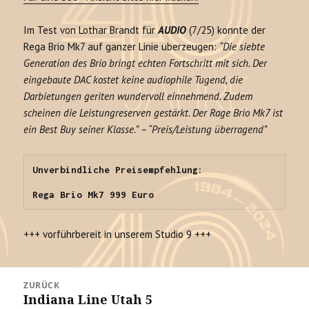
Im Test von Lothar Brandt für
AUDIO
(7/25) konnte der
Rega Brio Mk7 auf ganzer Linie überzeugen:
“Die siebte
Generation des Brio bringt echten Fortschritt mit sich. Der
eingebaute DAC kostet keine audiophile Tugend, die
Darbietungen geriten wundervoll einnehmend. Zudem
scheinen die Leistungreserven gestärkt. Der Rage Brio Mk7 ist
ein Best Buy seiner Klasse.” – “Preis/Leistung überragend”
Unverbindliche Preisempfehlung:

Rega Brio Mk7 999 Euro
+++ vorführbereit in unserem Studio 9 +++
Beitrags-
ZURÜCK
Navigation
Indiana Line Utah 5
Vorheriger