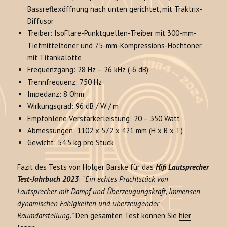
Bassreflexöffnung nach unten gerichtet, mit Traktrix-
Diffusor
Treiber: IsoFlare-Punktquellen-Treiber mit 300-mm-
Tiefmitteltöner und 75-mm-Kompressions-Hochtöner
mit Titankalotte
Frequenzgang: 28 Hz – 26 kHz (-6 dB)
Trennfrequenz: 750 Hz
Impedanz: 8 Ohm
Wirkungsgrad: 96 dB / W / m
Empfohlene Verstärkerleistung: 20 – 350 Watt
Abmessungen: 1102 x 572 x 421 mm (H x B x T)
Gewicht: 54,5 kg pro Stück
Fazit des Tests von Holger Barske für das
Hifi Lautsprecher
Test-Jahrbuch 2023
:
“Ein echtes Prachtstück von
Lautsprecher mit Dampf und Überzeugungskraft, immensen
dynamischen Fähigkeiten und überzeugender
Raumdarstellung.”
Den gesamten Test können Sie
hier