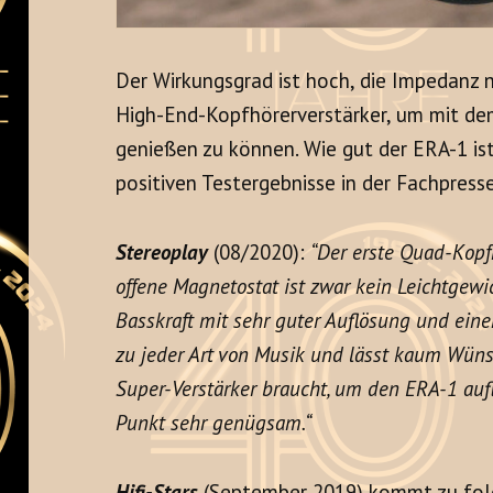
Der Wirkungsgrad ist hoch, die Impedanz n
High-End-Kopfhörerverstärker, um mit d
genießen zu können. Wie gut der ERA-1 ist
positiven Testergebnisse in der Fachpress
Stereoplay
(08/2020):
“Der erste Quad-Kopfhö
offene Magnetostat ist zwar kein Leichtgewi
Basskraft mit sehr guter Auflösung und eine
zu jeder Art von Musik und lässt kaum Wüns
Super-Verstärker braucht, um den ERA-1 aufl
Punkt sehr genügsam.“
Hifi-Stars
(September 2019) kommt zu fol