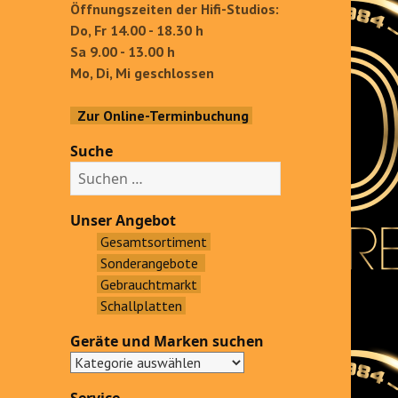
Öffnungszeiten der Hifi-Studios:
Do, Fr 14.00 - 18.30 h
Sa 9.00 - 13.00 h
Mo, Di, Mi geschlossen
Zur Online-Terminbuchung
Suche
S
u
c
Unser Angebot
h
Gesamtsortiment
e
Sonderangebote
n
Gebrauchtmarkt
a
Schallplatten
c
Geräte und Marken suchen
h
: