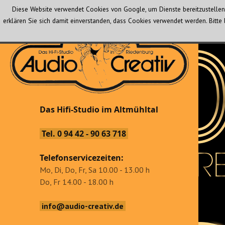
Diese Website verwendet Cookies von Google, um Dienste bereitzustellen 
erklären Sie sich damit einverstanden, dass Cookies verwendet werden. Bit
Audio Creativ
Das Hifi-Studio im Altmühltal
Das Hifi-Studio im Altmühltal
Tel. 0 94 42 - 90 63 718
Telefonservicezeiten:
Mo, Di, Do, Fr, Sa 10.00 - 13.00 h
Do, Fr 14.00 - 18.00 h
info@audio-creativ.de