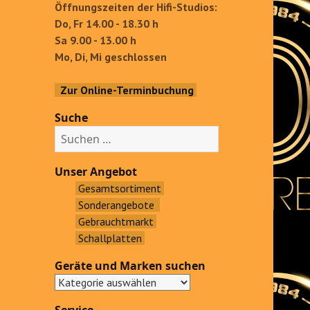
Öffnungszeiten der Hifi-Studios:
Do, Fr 14.00 - 18.30 h
Sa 9.00 - 13.00 h
Mo, Di, Mi geschlossen
Zur Online-Terminbuchung
Suche
S
u
c
Unser Angebot
h
Gesamtsortiment
e
Sonderangebote
n
Gebrauchtmarkt
a
Schallplatten
c
Geräte und Marken suchen
h
: