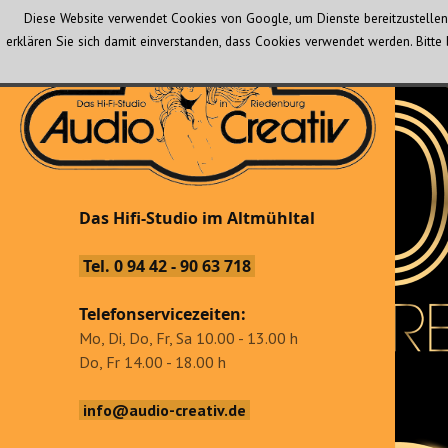
Diese Website verwendet Cookies von Google, um Dienste bereitzustellen 
erklären Sie sich damit einverstanden, dass Cookies verwendet werden. Bit
Audio Creativ
Das Hifi-Studio im Altmühltal
Das Hifi-Studio im Altmühltal
Tel. 0 94 42 - 90 63 718
Telefonservicezeiten:
Mo, Di, Do, Fr, Sa 10.00 - 13.00 h
Do, Fr 14.00 - 18.00 h
info@audio-creativ.de