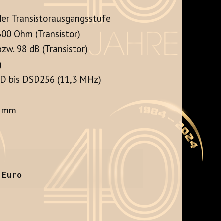
der Transistorausgangsstufe
00 Ohm (Transistor)
zw. 98 dB (Transistor)
)
SD bis DSD256 (11,3 MHz)
5 mm
 Euro