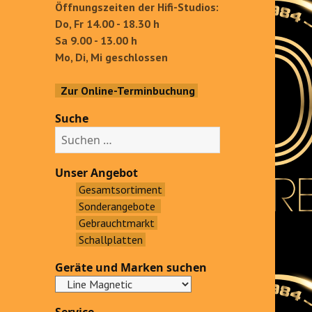
Öffnungszeiten der Hifi-Studios:
Do, Fr 14.00 - 18.30 h
Sa 9.00 - 13.00 h
Mo, Di, Mi geschlossen
Zur Online-Terminbuchung
Suche
S
u
c
Unser Angebot
h
Gesamtsortiment
e
Sonderangebote
n
Gebrauchtmarkt
a
Schallplatten
c
Geräte und Marken suchen
h
: