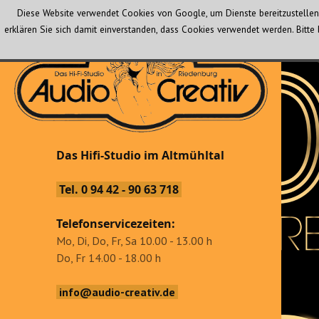
Diese Website verwendet Cookies von Google, um Dienste bereitzustellen 
erklären Sie sich damit einverstanden, dass Cookies verwendet werden. Bit
Audio Creativ
Das Hifi-Studio im Altmühltal
Das Hifi-Studio im Altmühltal
Tel. 0 94 42 - 90 63 718
Telefonservicezeiten:
Mo, Di, Do, Fr, Sa 10.00 - 13.00 h
Do, Fr 14.00 - 18.00 h
info@audio-creativ.de