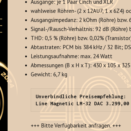
Ausgänge: je 1 Paar Cinch und XLR
wahlweise Röhren- (2 x 12AU7, 1 x 6Z4) o
Ausgangsimpedanz: 2 kOhm (Röhre) bzw. 6
Signal-/Rausch-Verhältnis: 92 dB (Röhre) b
THD: 0,5 % (Röhre) bzw. 0,02% (Transistor
Abtastraten: PCM bis 384 kHz / 32 Bit; D
Leistungsaufnahme: max. 24 Watt
Abmessungen (B x H x T): 430 x 105 x 32
Gewicht: 6,7 kg
Unverbindliche Preisempfehlung:

Line Magnetic LM-32 DAC 3.299,00
+++ Bitte Verfügbarkeit anfragen. +++