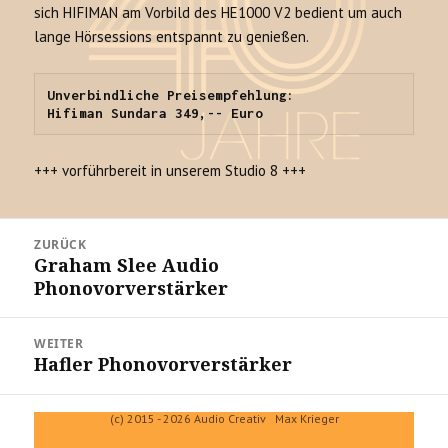
sich HIFIMAN am Vorbild des HE1000 V2 bedient um auch
lange Hörsessions entspannt zu genießen.
Unverbindliche Preisempfehlung: 

Hifiman Sundara 349,-- Euro
+++ vorführbereit in unserem Studio 8 +++
Beitrags-
ZURÜCK
Navigation
Graham Slee Audio
Vorheriger
Phonovorverstärker
Beitrag:
WEITER
Hafler Phonovorverstärker
Nächster
Beitrag:
(c) 2015 - 2026 Audio Creativ Max Krieger