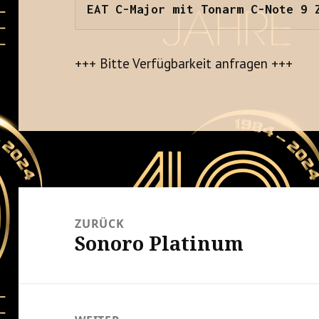
EAT C-Major mit Tonarm C-Note 9 
+++ Bitte Verfügbarkeit anfragen +++
Beitrags-
Navigation
ZURÜCK
Sonoro Platinum
Vorheriger
Beitrag: