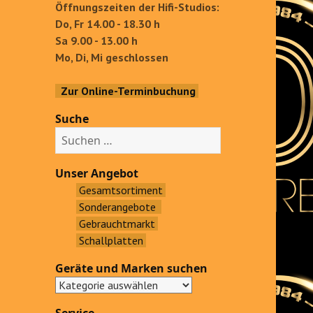
Öffnungszeiten der Hifi-Studios:
Do, Fr 14.00 - 18.30 h
Sa 9.00 - 13.00 h
Mo, Di, Mi geschlossen
Zur Online-Terminbuchung
Suche
S
u
c
Unser Angebot
h
Gesamtsortiment
e
Sonderangebote
n
Gebrauchtmarkt
a
Schallplatten
c
Geräte und Marken suchen
h
: