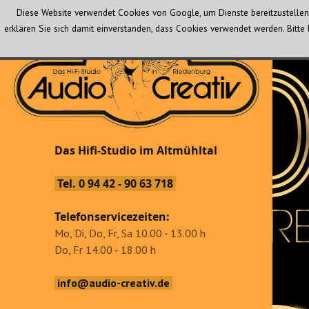
Diese Website verwendet Cookies von Google, um Dienste bereitzustellen 
erklären Sie sich damit einverstanden, dass Cookies verwendet werden. Bit
Audio Creativ
Das Hifi-Studio im Altmühltal
Das Hifi-Studio im Altmühltal
Tel. 0 94 42 - 90 63 718
Telefonservicezeiten:
Mo, Di, Do, Fr, Sa 10.00 - 13.00 h
Do, Fr 14.00 - 18.00 h
info@audio-creativ.de