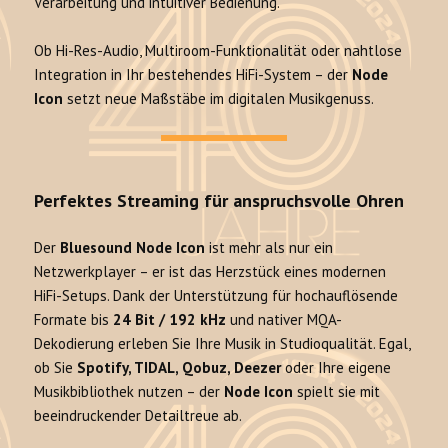
Verarbeitung und intuitiver Bedienung.
Ob Hi-Res-Audio, Multiroom-Funktionalität oder nahtlose
Integration in Ihr bestehendes HiFi-System – der
Node
Icon
setzt neue Maßstäbe im digitalen Musikgenuss.
Perfektes Streaming für anspruchsvolle Ohren
Der
Bluesound Node Icon
ist mehr als nur ein
Netzwerkplayer – er ist das Herzstück eines modernen
HiFi-Setups. Dank der Unterstützung für hochauflösende
Formate bis
24 Bit / 192 kHz
und nativer MQA-
Dekodierung erleben Sie Ihre Musik in Studioqualität. Egal,
ob Sie
Spotify, TIDAL, Qobuz, Deezer
oder Ihre eigene
Musikbibliothek nutzen – der
Node Icon
spielt sie mit
beeindruckender Detailtreue ab.