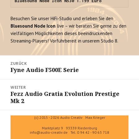
Bluesound Node Icon N530 1.199 Euro
Besuchen Sie unser HiFi-Studio und erleben Sie den
Bluesound Node Icon
live – wir beraten Sie gerne zu den
vielfältigen Möglichkeiten dieses beeindruckenden
Streaming-Players! Vorführbereit in unserem Studio 8.
Beitrags-
ZURÜCK
Navigation
Fyne Audio F500E Serie
Vorheriger
Beitrag:
WEITER
Fezz Audio Gratia Evolution Prestige
Nächster
Mk 2
Beitrag:
(c) 2015 - 2026 Audio Creativ Max Krieger
Marktplatz 9 93339 Riedenburg
info@audio-creativ.de
Tel. 0 94 42 - 90 63 718