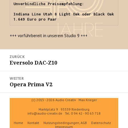
Unverbindliche Preisempfehlung:

Indiana Line Utah 8 Light Oak oder Black Oak 
1.649 Euro pro Paar
+++ vorführbereit in unserem Studio 9 +++
Beitrags-
ZURÜCK
Navigation
Eversolo DAC-Z10
Vorheriger
Beitrag:
WEITER
Opera Prima V2
Nächster
Beitrag:
(c) 2015 - 2026 Audio Creativ Max Krieger
Marktplatz 9 93339 Riedenburg
info@audio-creativ.de
Tel. 0 94 42 - 90 63 718
Home
Kontakt
Nutzungsbedingungen, AGB
Datenschutz
Impressum