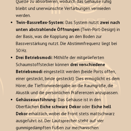
Quelle zu absorbieren, wodurch das Gehäuse ruhig
bleibt und unerwünschte Verfärbungen vermieden
werden.
Twin-Bassreflex-System:
Das System nutzt
zwei nach
unten abstrahlende Öffnungen
(Twin-Port-Design) in
der Basis, was die Kopplung an den Boden zur
Bassverstärkung nutzt. Die Abstimmfrequenz liegt bei
30 Hz.
Drei Betriebsmodi:
Mithilfe der mitgelieferten
Schaumstoffstecker können
drei verschiedene
Betriebsmodi
eingestellt werden (beide Ports offen,
einer gesteckt, beide gesteckt). Dies ermöglicht es dem
Hörer, die Tieftonwiedergabe an die Raumgröße, die
Akustik und die persönlichen Präferenzen anzupassen.
Gehäuseausführung:
Das Gehäuse ist in den
Oberflächen
Eiche schwarz Dekor
oder
Eiche hell
Dekor
erhältlich, wobei die Front stets mattschwarz
ausgeführt ist. Der Lautsprecher steht auf vier
gummigedämpften Füßen zur mechanischen