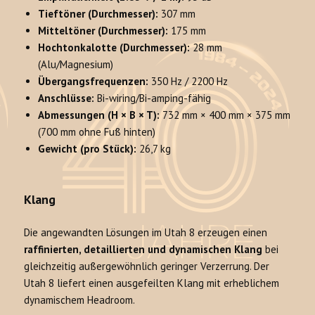
Tieftöner (Durchmesser):
307 mm
Mitteltöner (Durchmesser):
175 mm
Hochtonkalotte (Durchmesser):
28 mm
(Alu/Magnesium)
Übergangsfrequenzen:
350 Hz / 2200 Hz
Anschlüsse:
Bi-wiring/Bi-amping-fähig
Abmessungen (H × B × T):
732 mm × 400 mm × 375 mm
(700 mm ohne Fuß hinten)
Gewicht (pro Stück):
26,7 kg
Klang
Die angewandten Lösungen im Utah 8 erzeugen einen
raffinierten, detaillierten und dynamischen Klang
bei
gleichzeitig außergewöhnlich geringer Verzerrung. Der
Utah 8 liefert einen ausgefeilten Klang mit erheblichem
dynamischem Headroom.