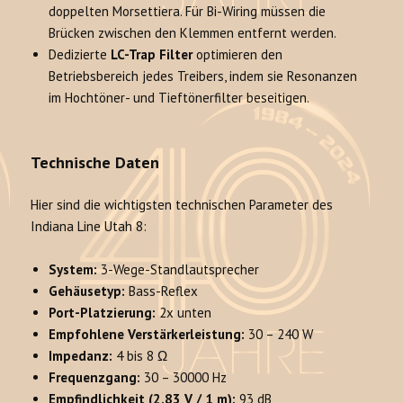
doppelten Morsettiera. Für Bi-Wiring müssen die
Brücken zwischen den Klemmen entfernt werden.
Dedizierte
LC-Trap Filter
optimieren den
Betriebsbereich jedes Treibers, indem sie Resonanzen
im Hochtöner- und Tieftönerfilter beseitigen.
Technische Daten
Hier sind die wichtigsten technischen Parameter des
Indiana Line Utah 8:
System:
3-Wege-Standlautsprecher
Gehäusetyp:
Bass-Reflex
Port-Platzierung:
2x unten
Empfohlene Verstärkerleistung:
30 – 240 W
Impedanz:
4 bis 8 Ω
Frequenzgang:
30 – 30000 Hz
Empfindlichkeit (2.83 V / 1 m):
93 dB