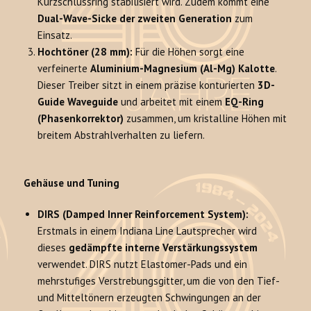
Kurzschlussring stabilisiert wird. Zudem kommt eine
Dual-Wave-Sicke der zweiten Generation
zum
Einsatz.
Hochtöner (28 mm):
Für die Höhen sorgt eine
verfeinerte
Aluminium-Magnesium (Al-Mg) Kalotte
.
Dieser Treiber sitzt in einem präzise konturierten
3D-
Guide Waveguide
und arbeitet mit einem
EQ-Ring
(Phasenkorrektor)
zusammen, um kristalline Höhen mit
breitem Abstrahlverhalten zu liefern.
Gehäuse und Tuning
DIRS (Damped Inner Reinforcement System):
Erstmals in einem Indiana Line Lautsprecher wird
dieses
gedämpfte interne Verstärkungssystem
verwendet. DIRS nutzt Elastomer-Pads und ein
mehrstufiges Verstrebungsgitter, um die von den Tief-
und Mitteltönern erzeugten Schwingungen an der