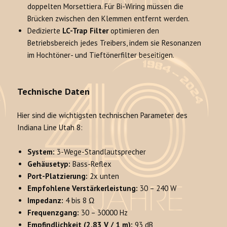
doppelten Morsettiera. Für Bi-Wiring müssen die
Brücken zwischen den Klemmen entfernt werden.
Dedizierte
LC-Trap Filter
optimieren den
Betriebsbereich jedes Treibers, indem sie Resonanzen
im Hochtöner- und Tieftönerfilter beseitigen.
Technische Daten
Hier sind die wichtigsten technischen Parameter des
Indiana Line Utah 8:
System:
3-Wege-Standlautsprecher
Gehäusetyp:
Bass-Reflex
Port-Platzierung:
2x unten
Empfohlene Verstärkerleistung:
30 – 240 W
Impedanz:
4 bis 8 Ω
Frequenzgang:
30 – 30000 Hz
Empfindlichkeit (2.83 V / 1 m):
93 dB