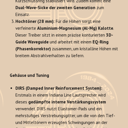
Kurzschlussring stabilisiert wird. Zudem kommt eine
Dual-Wave-Sicke der zweiten Generation
zum
Einsatz.
Hochtöner (28 mm):
Für die Höhen sorgt eine
verfeinerte
Aluminium-Magnesium (Al-Mg) Kalotte
.
Dieser Treiber sitzt in einem präzise konturierten
3D-
Guide Waveguide
und arbeitet mit einem
EQ-Ring
(Phasenkorrektor)
zusammen, um kristalline Höhen mit
breitem Abstrahlverhalten zu liefern.
Gehäuse und Tuning
DIRS (Damped Inner Reinforcement System):
Erstmals in einem Indiana Line Lautsprecher wird
dieses
gedämpfte interne Verstärkungssystem
verwendet. DIRS nutzt Elastomer-Pads und ein
mehrstufiges Verstrebungsgitter, um die von den Tief-
und Mitteltönern erzeugten Schwingungen an der