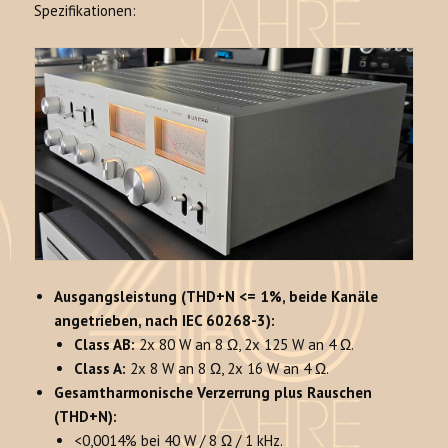
Spezifikationen:
Ausgangsleistung (THD+N <= 1%, beide Kanäle
angetrieben, nach IEC 60268-3):
Class AB:
2x 80 W an 8 Ω, 2x 125 W an 4 Ω.
Class A:
2x 8 W an 8 Ω, 2x 16 W an 4 Ω.
Gesamtharmonische Verzerrung plus Rauschen
(THD+N):
<0,0014% bei 40 W / 8 Ω / 1 kHz.