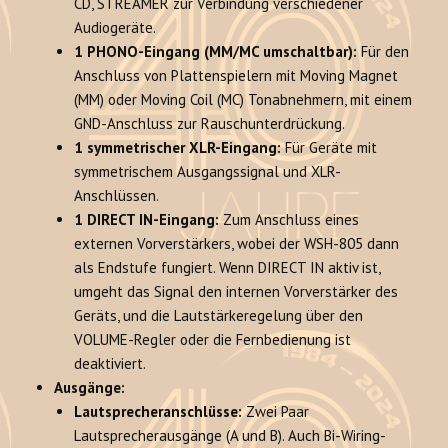
CD, STREAMER zur Verbindung verschiedener
Audiogeräte.
1 PHONO-Eingang (MM/MC umschaltbar):
Für den
Anschluss von Plattenspielern mit Moving Magnet
(MM) oder Moving Coil (MC) Tonabnehmern, mit einem
GND-Anschluss zur Rauschunterdrückung.
1 symmetrischer XLR-Eingang:
Für Geräte mit
symmetrischem Ausgangssignal und XLR-
Anschlüssen.
1 DIRECT IN-Eingang:
Zum Anschluss eines
externen Vorverstärkers, wobei der WSH-805 dann
als Endstufe fungiert. Wenn DIRECT IN aktiv ist,
umgeht das Signal den internen Vorverstärker des
Geräts, und die Lautstärkeregelung über den
VOLUME-Regler oder die Fernbedienung ist
deaktiviert.
Ausgänge:
Lautsprecheranschlüsse:
Zwei Paar
Lautsprecherausgänge (A und B). Auch Bi-Wiring-