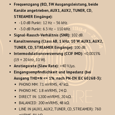
Frequenzgang (8Ω, 3W Ausgangsleistung, beide
Kanäle angetrieben, AUX1, AUX2, TUNER, CD,
STREAMER Eingänge):
-1.0 dB Punkt: 12 Hz – 56 kHz.
-3.0 dB Punkt: 6.3 Hz – 110 kHz.
Signal-Rausch-Verhältnis (SNR):
102 dB.
Kanaltrennung (Class AB, 1 kHz, 10 W, AUX1, AUX2,
TUNER, CD, STREAMER Eingänge):
100 dB.
Intermodulationsverzerrung (CCIF IMD):
<0,0015%
(19 + 20 kHz, 10 W).
Anstiegsrate (Slew Rate):
>40 V/μs.
Eingangsempfindlichkeit und Impedanz (bei
Ausgang THD+N <= 1%, nach PN-EN IEC 60268-3):
PHONO MM: 7.1 mVRMS, 47 kΩ.
PHONO MC: 1.8 mVRMS, 24 Ω.
DIRECT IN: 1200 mVRMS, 20 kΩ.
BALANCED: 200 mVRMS, 48 kΩ.
LINE IN (AUX1, AUX2, TUNER, CD, STREAMER): 760