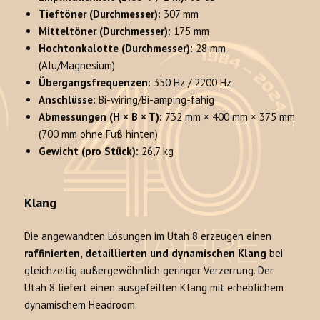
Tieftöner (Durchmesser):
307 mm
Mitteltöner (Durchmesser):
175 mm
Hochtonkalotte (Durchmesser):
28 mm
(Alu/Magnesium)
Übergangsfrequenzen:
350 Hz / 2200 Hz
Anschlüsse:
Bi-wiring/Bi-amping-fähig
Abmessungen (H × B × T):
732 mm × 400 mm × 375 mm
(700 mm ohne Fuß hinten)
Gewicht (pro Stück):
26,7 kg
Klang
Die angewandten Lösungen im Utah 8 erzeugen einen
raffinierten, detaillierten und dynamischen Klang
bei
gleichzeitig außergewöhnlich geringer Verzerrung. Der
Utah 8 liefert einen ausgefeilten Klang mit erheblichem
dynamischem Headroom.