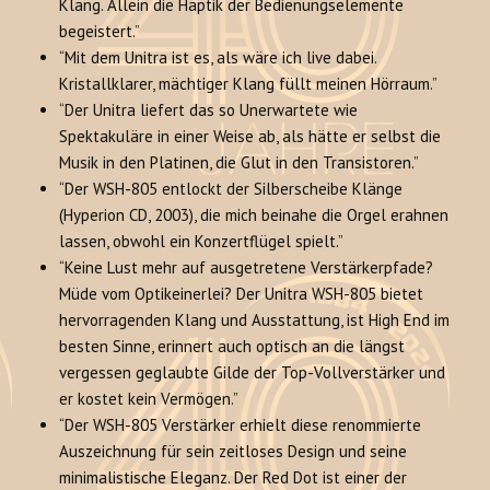
Klang. Allein die Haptik der Bedienungselemente
begeistert.”
“Mit dem Unitra ist es, als wäre ich live dabei.
Kristallklarer, mächtiger Klang füllt meinen Hörraum.”
“Der Unitra liefert das so Unerwartete wie
Spektakuläre in einer Weise ab, als hätte er selbst die
Musik in den Platinen, die Glut in den Transistoren.”
“Der WSH-805 entlockt der Silberscheibe Klänge
(Hyperion CD, 2003), die mich beinahe die Orgel erahnen
lassen, obwohl ein Konzertflügel spielt.”
“Keine Lust mehr auf ausgetretene Verstärkerpfade?
Müde vom Optikeinerlei? Der Unitra WSH-805 bietet
hervorragenden Klang und Ausstattung, ist High End im
besten Sinne, erinnert auch optisch an die längst
vergessen geglaubte Gilde der Top-Vollverstärker und
er kostet kein Vermögen.”
“Der WSH-805 Verstärker erhielt diese renommierte
Auszeichnung für sein zeitloses Design und seine
minimalistische Eleganz. Der Red Dot ist einer der