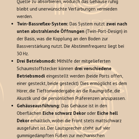
Quelle zu absorbieren, wodurch das Gehäuse ruhig
bleibt und unerwünschte Verfärbungen vermieden
werden.
Twin-Bassreflex-System:
Das System nutzt
zwei nach
unten abstrahlende Öffnungen
(Twin-Port-Design) in
der Basis, was die Kopplung an den Boden zur
Bassverstärkung nutzt. Die Abstimmfrequenz liegt bei
30 Hz.
Drei Betriebsmodi:
Mithilfe der mitgelieferten
Schaumstoffstecker können
drei verschiedene
Betriebsmodi
eingestellt werden (beide Ports offen,
einer gesteckt, beide gesteckt). Dies ermöglicht es dem
Hörer, die Tieftonwiedergabe an die Raumgröße, die
Akustik und die persönlichen Präferenzen anzupassen.
Gehäuseausführung:
Das Gehäuse ist in den
Oberflächen
Eiche schwarz Dekor
oder
Eiche hell
Dekor
erhältlich, wobei die Front stets mattschwarz
ausgeführt ist. Der Lautsprecher steht auf vier
gummigedämpften Füßen zur mechanischen