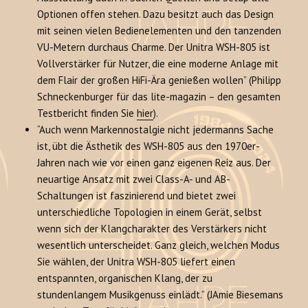
Optionen offen stehen. Dazu besitzt auch das Design
mit seinen vielen Bedienelementen und den tanzenden
VU-Metern durchaus Charme. Der Unitra WSH-805 ist
Vollverstärker für Nutzer, die eine moderne Anlage mit
dem Flair der großen HiFi-Ära genießen wollen” (Philipp
Schneckenburger für das lite-magazin – den gesamten
Testbericht finden Sie
hier
).
“Auch wenn Markennostalgie nicht jedermanns Sache
ist, übt die Ästhetik des WSH-805 aus den 1970er-
Jahren nach wie vor einen ganz eigenen Reiz aus. Der
neuartige Ansatz mit zwei Class-A- und AB-
Schaltungen ist faszinierend und bietet zwei
unterschiedliche Topologien in einem Gerät, selbst
wenn sich der Klangcharakter des Verstärkers nicht
wesentlich unterscheidet. Ganz gleich, welchen Modus
Sie wählen, der Unitra WSH-805 liefert einen
entspannten, organischen Klang, der zu
stundenlangem Musikgenuss einlädt.” (JAmie Biesemans