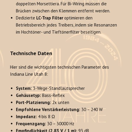
doppelten Morsettiera. Für Bi-Wiring müssen die
Brücken zwischen den Klemmen entfernt werden.
Dedizierte
LC-Trap Filter
optimieren den
Betriebsbereich jedes Treibers, indem sie Resonanzen
im Hochtöner- und Tieftönerfilter beseitigen.
Technische Daten
Hier sind die wichtigsten technischen Parameter des
Indiana Line Utah 8:
System:
3-Wege-Standlautsprecher
Gehäusetyp:
Bass-Reflex
Port-Platzierung:
2x unten
Empfohlene Verstärkerleistung:
30 – 240 W
Impedanz:
4 bis 8 Ω
Frequenzgang:
30 – 30000 Hz
Empfindlichkeit (2.83 V / 1 m):
93 dB