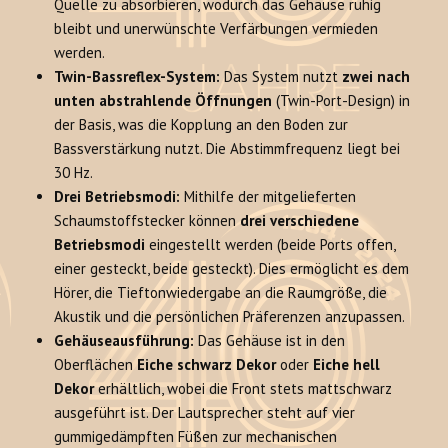
Quelle zu absorbieren, wodurch das Gehäuse ruhig
bleibt und unerwünschte Verfärbungen vermieden
werden.
Twin-Bassreflex-System:
Das System nutzt
zwei nach
unten abstrahlende Öffnungen
(Twin-Port-Design) in
der Basis, was die Kopplung an den Boden zur
Bassverstärkung nutzt. Die Abstimmfrequenz liegt bei
30 Hz.
Drei Betriebsmodi:
Mithilfe der mitgelieferten
Schaumstoffstecker können
drei verschiedene
Betriebsmodi
eingestellt werden (beide Ports offen,
einer gesteckt, beide gesteckt). Dies ermöglicht es dem
Hörer, die Tieftonwiedergabe an die Raumgröße, die
Akustik und die persönlichen Präferenzen anzupassen.
Gehäuseausführung:
Das Gehäuse ist in den
Oberflächen
Eiche schwarz Dekor
oder
Eiche hell
Dekor
erhältlich, wobei die Front stets mattschwarz
ausgeführt ist. Der Lautsprecher steht auf vier
gummigedämpften Füßen zur mechanischen