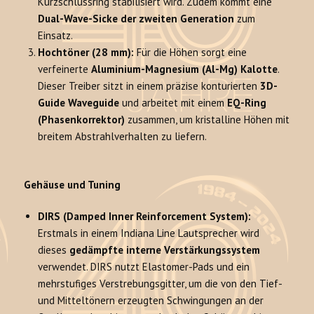
Kurzschlussring stabilisiert wird. Zudem kommt eine
Dual-Wave-Sicke der zweiten Generation
zum
Einsatz.
Hochtöner (28 mm):
Für die Höhen sorgt eine
verfeinerte
Aluminium-Magnesium (Al-Mg) Kalotte
.
Dieser Treiber sitzt in einem präzise konturierten
3D-
Guide Waveguide
und arbeitet mit einem
EQ-Ring
(Phasenkorrektor)
zusammen, um kristalline Höhen mit
breitem Abstrahlverhalten zu liefern.
Gehäuse und Tuning
DIRS (Damped Inner Reinforcement System):
Erstmals in einem Indiana Line Lautsprecher wird
dieses
gedämpfte interne Verstärkungssystem
verwendet. DIRS nutzt Elastomer-Pads und ein
mehrstufiges Verstrebungsgitter, um die von den Tief-
und Mitteltönern erzeugten Schwingungen an der