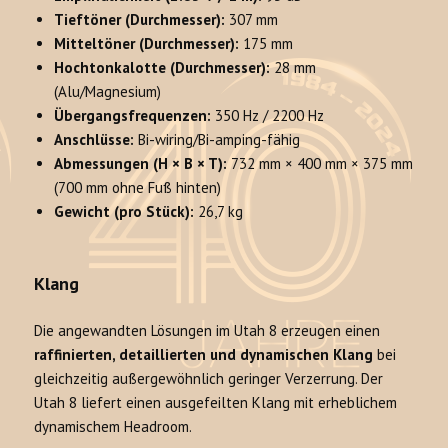
Tieftöner (Durchmesser):
307 mm
Mitteltöner (Durchmesser):
175 mm
Hochtonkalotte (Durchmesser):
28 mm
(Alu/Magnesium)
Übergangsfrequenzen:
350 Hz / 2200 Hz
Anschlüsse:
Bi-wiring/Bi-amping-fähig
Abmessungen (H × B × T):
732 mm × 400 mm × 375 mm
(700 mm ohne Fuß hinten)
Gewicht (pro Stück):
26,7 kg
Klang
Die angewandten Lösungen im Utah 8 erzeugen einen
raffinierten, detaillierten und dynamischen Klang
bei
gleichzeitig außergewöhnlich geringer Verzerrung. Der
Utah 8 liefert einen ausgefeilten Klang mit erheblichem
dynamischem Headroom.