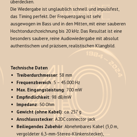
überdecken
.
Die Wiedergabe ist unglaublich schnell und impulsfest,
das Timing perfekt
. Der Frequenzgang ist sehr
ausgewogen im Bass und in den Mitten, mit einer sauberen
Hochtondurchzeichnung bis 20 kHz
. Das Resultat ist eine
besonders saubere, reine Audiowiedergabe mit absolut
authentischem und präzisem, realistischen Klangbild.
Technische Daten
Treiberdurchmesser
: 58 mm
Frequenzbereich
: 5 – 45.000 Hz
Max. Eingangsleistung
: 700 mW
Empfindlichkeit
: 98 dB/mW
Impedanz
: 50 Ohm
Gewicht (ohne Kabel)
: ca. 257 g
Anschlussstecker
: A2DC connector jack
Beiliegendes Zubehör
: Abnehmbares Kabel (3,0 m,
vergoldeter 6,3-mm-Stereo-Klinkenstecker),