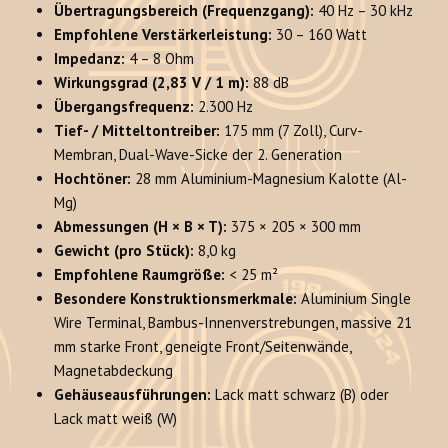
Übertragungsbereich (Frequenzgang):
40 Hz – 30 kHz
Empfohlene Verstärkerleistung:
30 – 160 Watt
Impedanz:
4 – 8 Ohm
Wirkungsgrad (2,83 V / 1 m):
88 dB
Übergangsfrequenz:
2.300 Hz
Tief- / Mitteltontreiber:
175 mm (7 Zoll), Curv-
Membran, Dual-Wave-Sicke der 2. Generation
Hochtöner:
28 mm Aluminium-Magnesium Kalotte (Al-
Mg)
Abmessungen (H × B × T):
375 × 205 × 300 mm
Gewicht (pro Stück):
8,0 kg
Empfohlene Raumgröße:
< 25 m²
Besondere Konstruktionsmerkmale:
Aluminium Single
Wire Terminal, Bambus-Innenverstrebungen, massive 21
mm starke Front, geneigte Front/Seitenwände,
Magnetabdeckung
Gehäuseausführungen:
Lack matt schwarz (B) oder
Lack matt weiß (W)