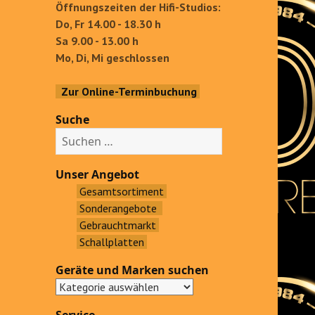
Öffnungszeiten der Hifi-Studios:
Do, Fr 14.00 - 18.30 h
Sa 9.00 - 13.00 h
Mo, Di, Mi geschlossen
Zur Online-Terminbuchung
Suche
S
u
c
Unser Angebot
h
Gesamtsortiment
e
Sonderangebote
n
Gebrauchtmarkt
a
Schallplatten
c
Geräte und Marken suchen
h
: