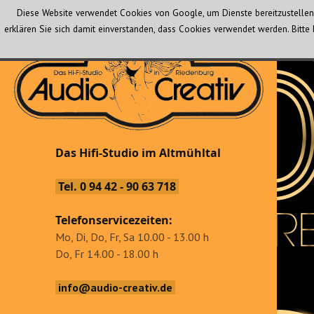
Diese Website verwendet Cookies von Google, um Dienste bereitzustellen 
erklären Sie sich damit einverstanden, dass Cookies verwendet werden. Bit
Audio Creativ
Das Hifi-Studio im Altmühltal
Das Hifi-Studio im Altmühltal
Tel. 0 94 42 - 90 63 718
Telefonservicezeiten:
Mo, Di, Do, Fr, Sa 10.00 - 13.00 h
Do, Fr 14.00 - 18.00 h
info@audio-creativ.de