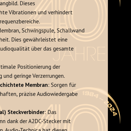
langbild
. Dieses
hte Vibrationen und verhindert
Frequenzbereiche
.
Membran, Schwingspule, Schallwand
eit.
Dies gewährleistet eine
Audioqualität über das gesamte
ptimale Positionierung der
ng und geringe Verzerrungen
.
schichtete Membran
: Sorgen für
chaften, präzise Audiowiedergabe
l) Steckverbinder
: Das
ann dank der A2DC-Stecker mit
en
. Audio-Technica hat diesen