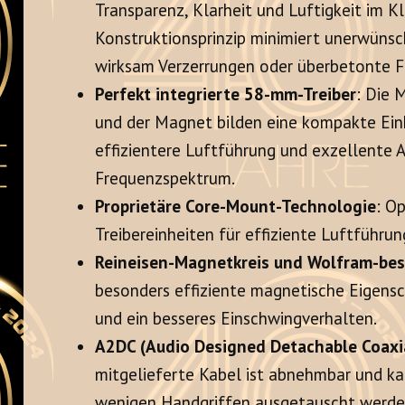
Transparenz, Klarheit und Luftigkeit im K
Konstruktionsprinzip minimiert unerwünsc
wirksam Verzerrungen oder überbetonte 
Perfekt integrierte 58-mm-Treiber
: Die 
und der Magnet bilden eine kompakte Einh
effizientere Luftführung und exzellente 
Frequenzspektrum.
Proprietäre Core-Mount-Technologie
: O
Treibereinheiten für effiziente Luftführu
Reineisen-Magnetkreis und Wolfram-be
besonders effiziente magnetische Eigens
und ein besseres Einschwingverhalten
.
A2DC (Audio Designed Detachable Coaxia
mitgelieferte Kabel ist abnehmbar und k
wenigen Handgriffen ausgetauscht werd