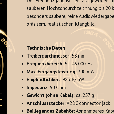
Der Frequenzgang ist sehr ausgewogen im 
sauberen Hochtondurchzeichnung bis 20 
besonders saubere, reine Audiowiedergab
präzisem, realistischen Klangbild.
Technische Daten
Treiberdurchmesser
: 58 mm
Frequenzbereich
: 5 – 45.000 Hz
Max. Eingangsleistung
: 700 mW
Empfindlichkeit
: 98 dB/mW
Impedanz
: 50 Ohm
Gewicht (ohne Kabel)
: ca. 257 g
Anschlussstecker
: A2DC connector jack
Beiliegendes Zubehör
: Abnehmbares Kabe