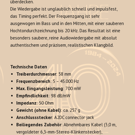
überdecken
.
Die Wiedergabe ist unglaublich schnell und impulsfest,
das Timing perfekt
. Der Frequenzgang ist sehr
ausgewogen im Bass und in den Mitten, mit einer sauberen
Hochtondurchzeichnung bis 20 kHz
. Das Resultat ist eine
besonders saubere, reine Audiowiedergabe mit absolut
authentischem und präzisem, realistischen Klangbild.
Technische Daten
Treiberdurchmesser
: 58 mm
Frequenzbereich
: 5 – 45.000 Hz
Max. Eingangsleistung
: 700 mW
Empfindlichkeit
: 98 dB/mW
Impedanz
: 50 Ohm
Gewicht (ohne Kabel)
: ca. 257 g
Anschlussstecker
: A2DC connector jack
Beiliegendes Zubehör
: Abnehmbares Kabel (3,0 m,
vergoldeter 6,3-mm-Stereo-Klinkenstecker),