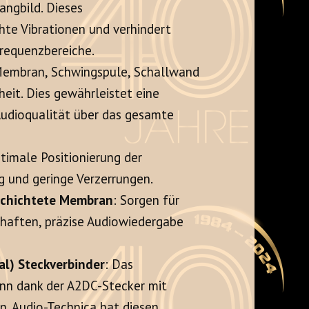
langbild
. Dieses
hte Vibrationen und verhindert
Frequenzbereiche
.
Membran, Schwingspule, Schallwand
eit.
Dies gewährleistet eine
Audioqualität über das gesamte
ptimale Positionierung der
ng und geringe Verzerrungen
.
schichtete Membran
: Sorgen für
chaften, präzise Audiowiedergabe
l) Steckverbinder
: Das
ann dank der A2DC-Stecker mit
en
. Audio-Technica hat diesen