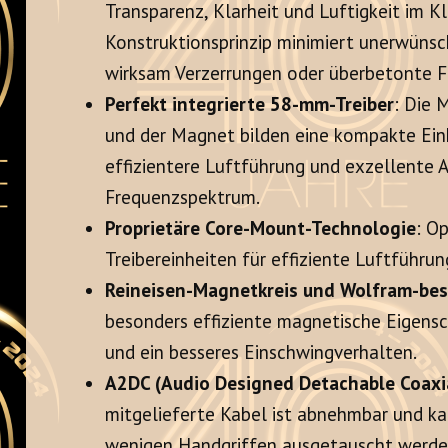
Transparenz, Klarheit und Luftigkeit im K
Konstruktionsprinzip minimiert unerwünsc
wirksam Verzerrungen oder überbetonte 
Perfekt integrierte 58-mm-Treiber
: Die 
und der Magnet bilden eine kompakte Einh
effizientere Luftführung und exzellente 
Frequenzspektrum.
Proprietäre Core-Mount-Technologie
: O
Treibereinheiten für effiziente Luftführu
Reineisen-Magnetkreis und Wolfram-be
besonders effiziente magnetische Eigens
und ein besseres Einschwingverhalten
.
A2DC (Audio Designed Detachable Coaxia
mitgelieferte Kabel ist abnehmbar und k
wenigen Handgriffen ausgetauscht werd