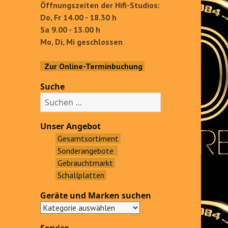
Öffnungszeiten der Hifi-Studios:
Do, Fr 14.00 - 18.30 h
Sa 9.00 - 13.00 h
Mo, Di, Mi geschlossen
Zur Online-Terminbuchung
Suche
S
u
c
Unser Angebot
h
Gesamtsortiment
e
Sonderangebote
n
Gebrauchtmarkt
a
Schallplatten
c
Geräte und Marken suchen
h
: