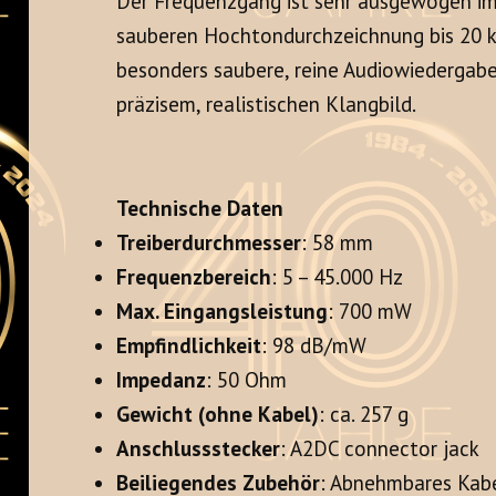
Der Frequenzgang ist sehr ausgewogen im 
sauberen Hochtondurchzeichnung bis 20 
besonders saubere, reine Audiowiedergab
präzisem, realistischen Klangbild.
Technische Daten
Treiberdurchmesser
: 58 mm
Frequenzbereich
: 5 – 45.000 Hz
Max. Eingangsleistung
: 700 mW
Empfindlichkeit
: 98 dB/mW
Impedanz
: 50 Ohm
Gewicht (ohne Kabel)
: ca. 257 g
Anschlussstecker
: A2DC connector jack
Beiliegendes Zubehör
: Abnehmbares Kabe