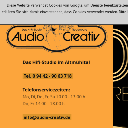
Diese Website verwendet Cookies von Google, um Dienste bereitzustellen 
erklären Sie sich damit einverstanden, dass Cookies verwendet werden. Bit
Audio Creativ
Das Hifi-Studio im Altmühltal
Das Hifi-Studio im Altmühltal
Tel. 0 94 42 - 90 63 718
Telefonservicezeiten:
Mo, Di, Do, Fr, Sa 10.00 - 13.00 h
Do, Fr 14.00 - 18.00 h
info@audio-creativ.de