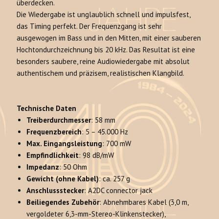
überdecken
.
Die Wiedergabe ist unglaublich schnell und impulsfest,
das Timing perfekt
. Der Frequenzgang ist sehr
ausgewogen im Bass und in den Mitten, mit einer sauberen
Hochtondurchzeichnung bis 20 kHz
. Das Resultat ist eine
besonders saubere, reine Audiowiedergabe mit absolut
authentischem und präzisem, realistischen Klangbild.
Technische Daten
Treiberdurchmesser
: 58 mm
Frequenzbereich
: 5 – 45.000 Hz
Max. Eingangsleistung
: 700 mW
Empfindlichkeit
: 98 dB/mW
Impedanz
: 50 Ohm
Gewicht (ohne Kabel)
: ca. 257 g
Anschlussstecker
: A2DC connector jack
Beiliegendes Zubehör
: Abnehmbares Kabel (3,0 m,
vergoldeter 6,3-mm-Stereo-Klinkenstecker),