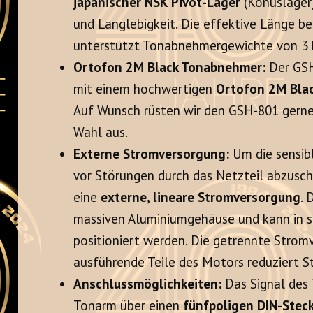
japanischer NSK Pivot-Lager
(Konuslager
und Langlebigkeit. Die effektive Länge b
unterstützt Tonabnehmergewichte von 3 b
Ortofon 2M Black Tonabnehmer:
Der GSH
mit einem hochwertigen
Ortofon 2M Bl
Auf Wunsch rüsten wir den GSH-801 gern
Wahl aus.
Externe Stromversorgung:
Um die sensib
vor Störungen durch das Netzteil abzuschi
eine
externe, lineare Stromversorgung
. 
massiven Aluminiumgehäuse und kann in 
positioniert werden. Die getrennte Stromv
ausführende Teile des Motors reduziert S
Anschlussmöglichkeiten:
Das Signal des
Tonarm über einen
fünfpoligen DIN-Stec