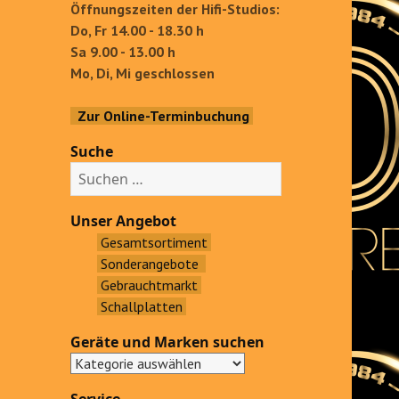
Öffnungszeiten der Hifi-Studios:
Do, Fr 14.00 - 18.30 h
Sa 9.00 - 13.00 h
Mo, Di, Mi geschlossen
Zur Online-Terminbuchung
Suche
S
u
c
Unser Angebot
h
Gesamtsortiment
e
Sonderangebote
n
Gebrauchtmarkt
a
Schallplatten
c
Geräte und Marken suchen
h
: