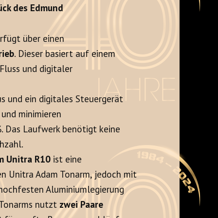
tück des Edmund
fügt über einen
rieb
. Dieser basiert auf einem
Fluss und digitaler
s und ein digitales Steuergerät
e und minimieren
. Das Laufwerk benötigt keine
hzahl.
m Unitra R10
ist eine
hen Unitra Adam Tonarm, jedoch mit
r hochfesten Aluminiumlegierung
s Tonarms nutzt
zwei Paare