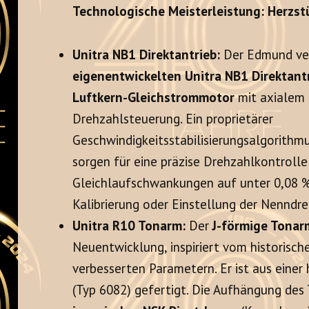
Technologische Meisterleistung: Herzs
Unitra NB1 Direktantrieb:
Der Edmund ver
eigenentwickelten Unitra NB1 Direktant
Luftkern-Gleichstrommotor
mit axialem 
Drehzahlsteuerung. Ein proprietärer
Geschwindigkeitsstabilisierungsalgorithmu
sorgen für eine präzise Drehzahlkontroll
Gleichlaufschwankungen auf unter 0,08 %
Kalibrierung oder Einstellung der Nenndre
Unitra R10 Tonarm:
Der
J-förmige Tonar
Neuentwicklung, inspiriert vom historisc
verbesserten Parametern. Er ist aus eine
(Typ 6082) gefertigt. Die Aufhängung de