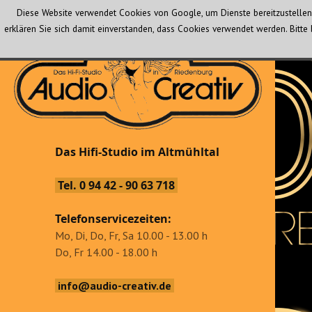
Diese Website verwendet Cookies von Google, um Dienste bereitzustellen 
erklären Sie sich damit einverstanden, dass Cookies verwendet werden. Bit
Audio Creativ
Das Hifi-Studio im Altmühltal
Das Hifi-Studio im Altmühltal
Tel. 0 94 42 - 90 63 718
Telefonservicezeiten:
Mo, Di, Do, Fr, Sa 10.00 - 13.00 h
Do, Fr 14.00 - 18.00 h
info@audio-creativ.de