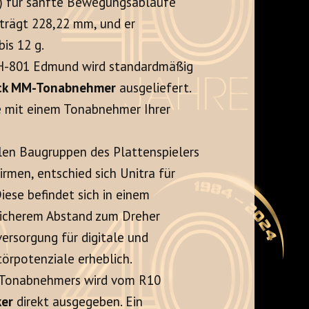
) für sanfte Bewegungsabläufe
eträgt 228,22 mm, und er
is 12 g.
-801 Edmund wird standardmäßig
ack MM-Tonabnehmer
ausgeliefert.
e mit einem Tonabnehmer Ihrer
len Baugruppen des Plattenspielers
rmen, entschied sich Unitra für
Diese befindet sich in einem
sicherem Abstand zum Dreher
ersorgung für digitale und
törpotenziale erheblich.
 Tonabnehmers wird vom R10
ker
direkt ausgegeben. Ein