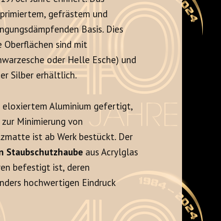
mprimiertem, gefrästem und
ingungsdämpfenden Basis. Dies
e Oberflächen sind mit
chwarzesche oder Helle Esche) und
r Silber erhältlich.
s eloxiertem Aluminium gefertigt,
 zur Minimierung von
lzmatte ist ab Werk bestückt. Der
en Staubschutzhaube
aus Acrylglas
en befestigt ist, deren
onders hochwertigen Eindruck