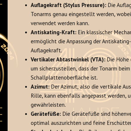
Auflagekraft (Stylus Pressure):
Die Aufla
Tonarms genau eingestellt werden, wobe
verwendet werden kann.
Antiskating-Kraft:
Ein klassischer Mecha
ermöglicht die Anpassung der Antiskatin
Auflagekraft.
Vertikaler Abtastwinkel (VTA):
Die Höhe d
um sicherzustellen, dass der Tonarm beim 
Schallplattenoberfläche ist.
Azimut:
Der Azimut, also die vertikale Au
Rille, kann ebenfalls angepasst werden, 
gewährleisten.
Gerätefüße:
Die Gerätefüße sind höhenver
optimal auszurichten und feine Erschütte