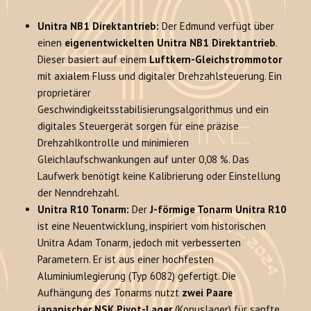
Unitra NB1 Direktantrieb:
Der Edmund verfügt über
einen
eigenentwickelten Unitra NB1 Direktantrieb
.
Dieser basiert auf einem
Luftkern-Gleichstrommotor
mit axialem Fluss und digitaler Drehzahlsteuerung. Ein
proprietärer
Geschwindigkeitsstabilisierungsalgorithmus und ein
digitales Steuergerät sorgen für eine präzise
Drehzahlkontrolle und minimieren
Gleichlaufschwankungen auf unter 0,08 %. Das
Laufwerk benötigt keine Kalibrierung oder Einstellung
der Nenndrehzahl.
Unitra R10 Tonarm:
Der
J-förmige Tonarm Unitra R10
ist eine Neuentwicklung, inspiriert vom historischen
Unitra Adam Tonarm, jedoch mit verbesserten
Parametern. Er ist aus einer hochfesten
Aluminiumlegierung (Typ 6082) gefertigt. Die
Aufhängung des Tonarms nutzt
zwei Paare
japanischer NSK Pivot-Lager
(Konuslager) für sanfte