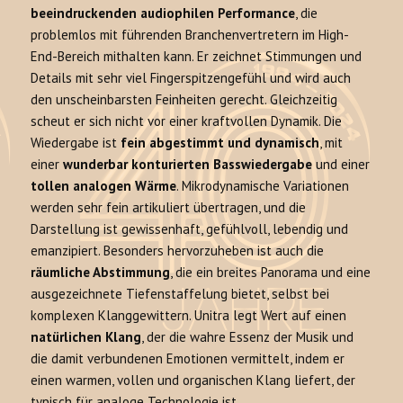
beeindruckenden audiophilen Performance
, die
problemlos mit führenden Branchenvertretern im High-
End-Bereich mithalten kann. Er zeichnet Stimmungen und
Details mit sehr viel Fingerspitzengefühl und wird auch
den unscheinbarsten Feinheiten gerecht. Gleichzeitig
scheut er sich nicht vor einer kraftvollen Dynamik. Die
Wiedergabe ist
fein abgestimmt und dynamisch
, mit
einer
wunderbar konturierten Basswiedergabe
und einer
tollen analogen Wärme
. Mikrodynamische Variationen
werden sehr fein artikuliert übertragen, und die
Darstellung ist gewissenhaft, gefühlvoll, lebendig und
emanzipiert. Besonders hervorzuheben ist auch die
räumliche Abstimmung
, die ein breites Panorama und eine
ausgezeichnete Tiefenstaffelung bietet, selbst bei
komplexen Klanggewittern. Unitra legt Wert auf einen
natürlichen Klang
, der die wahre Essenz der Musik und
die damit verbundenen Emotionen vermittelt, indem er
einen warmen, vollen und organischen Klang liefert, der
typisch für analoge Technologie ist.