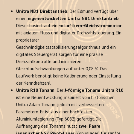
Unitra NB1 Direktantrieb:
Der Edmund verfügt über
einen
eigenentwickelten Unitra NB1 Direktantrieb
.
Dieser basiert auf einem
Luftkern-Gleichstrommotor
mit axialem Fluss und digitaler Drehzahlsteuerung. Ein
proprietärer
Geschwindigkeitsstabilisierungsalgorithmus und ein
digitales Steuergerät sorgen für eine präzise
Drehzahlkontrolle und minimieren
Gleichlaufschwankungen auf unter 0,08 %. Das
Laufwerk benötigt keine Kalibrierung oder Einstellung
der Nenndrehzahl.
Unitra R10 Tonarm:
Der
J-förmige Tonarm Unitra R10
ist eine Neuentwicklung, inspiriert vom historischen
Unitra Adam Tonarm, jedoch mit verbesserten
Parametern. Er ist aus einer hochfesten
Aluminiumlegierung (Typ 6082) gefertigt. Die
Aufhängung des Tonarms nutzt
zwei Paare
japanischer NSK Pivot-Lager
(Konuslager) für sanfte