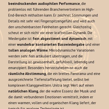
beeindruckenden audiophilen Performance
, die
problemlos mit führenden Branchenvertretern im High-
End-Bereich mithalten kann. Er zeichnet Stimmungen und
Details mit sehr viel Fingerspitzengefühl und wird auch
den unscheinbarsten Feinheiten gerecht. Gleichzeitig
scheut er sich nicht vor einer kraftvollen Dynamik. Die
Wiedergabe ist
fein abgestimmt und dynamisch
, mit
einer
wunderbar konturierten Basswiedergabe
und einer
tollen analogen Wärme
. Mikrodynamische Variationen
werden sehr fein artikuliert übertragen, und die
Darstellung ist gewissenhaft, gefühlvoll, lebendig und
emanzipiert. Besonders hervorzuheben ist auch die
räumliche Abstimmung
, die ein breites Panorama und eine
ausgezeichnete Tiefenstaffelung bietet, selbst bei
komplexen Klanggewittern. Unitra legt Wert auf einen
natürlichen Klang
, der die wahre Essenz der Musik und
die damit verbundenen Emotionen vermittelt, indem er
einen warmen, vollen und organischen Klang liefert, der
typisch für analoge Technologie ist.