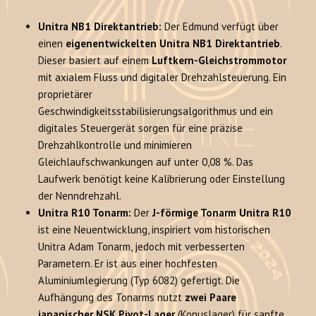
Unitra NB1 Direktantrieb:
Der Edmund verfügt über
einen
eigenentwickelten Unitra NB1 Direktantrieb
.
Dieser basiert auf einem
Luftkern-Gleichstrommotor
mit axialem Fluss und digitaler Drehzahlsteuerung. Ein
proprietärer
Geschwindigkeitsstabilisierungsalgorithmus und ein
digitales Steuergerät sorgen für eine präzise
Drehzahlkontrolle und minimieren
Gleichlaufschwankungen auf unter 0,08 %. Das
Laufwerk benötigt keine Kalibrierung oder Einstellung
der Nenndrehzahl.
Unitra R10 Tonarm:
Der
J-förmige Tonarm Unitra R10
ist eine Neuentwicklung, inspiriert vom historischen
Unitra Adam Tonarm, jedoch mit verbesserten
Parametern. Er ist aus einer hochfesten
Aluminiumlegierung (Typ 6082) gefertigt. Die
Aufhängung des Tonarms nutzt
zwei Paare
japanischer NSK Pivot-Lager
(Konuslager) für sanfte