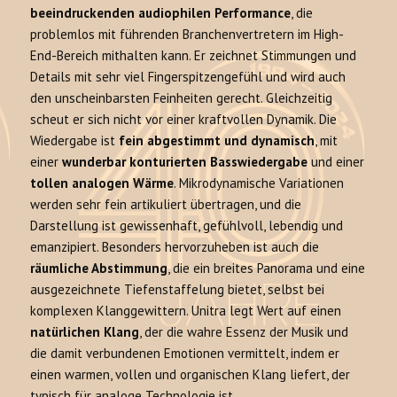
beeindruckenden audiophilen Performance
, die
problemlos mit führenden Branchenvertretern im High-
End-Bereich mithalten kann. Er zeichnet Stimmungen und
Details mit sehr viel Fingerspitzengefühl und wird auch
den unscheinbarsten Feinheiten gerecht. Gleichzeitig
scheut er sich nicht vor einer kraftvollen Dynamik. Die
Wiedergabe ist
fein abgestimmt und dynamisch
, mit
einer
wunderbar konturierten Basswiedergabe
und einer
tollen analogen Wärme
. Mikrodynamische Variationen
werden sehr fein artikuliert übertragen, und die
Darstellung ist gewissenhaft, gefühlvoll, lebendig und
emanzipiert. Besonders hervorzuheben ist auch die
räumliche Abstimmung
, die ein breites Panorama und eine
ausgezeichnete Tiefenstaffelung bietet, selbst bei
komplexen Klanggewittern. Unitra legt Wert auf einen
natürlichen Klang
, der die wahre Essenz der Musik und
die damit verbundenen Emotionen vermittelt, indem er
einen warmen, vollen und organischen Klang liefert, der
typisch für analoge Technologie ist.