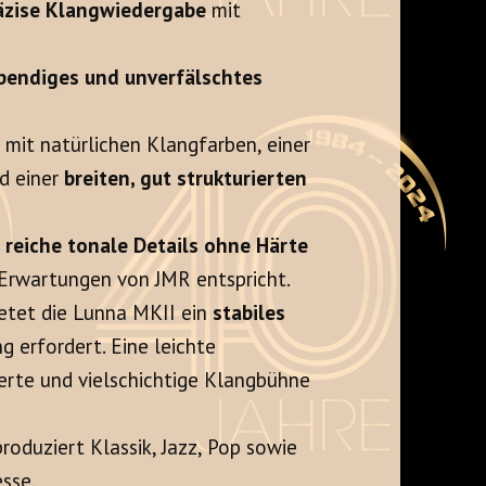
räzise Klangwiedergabe
mit
ebendiges und unverfälschtes
, mit natürlichen Klangfarben, einer
d einer
breiten, gut strukturierten
t
reiche tonale Details ohne Härte
 Erwartungen von JMR entspricht.
etet die Lunna MKII ein
stabiles
ng erfordert. Eine leichte
erte und vielschichtige Klangbühne
produziert Klassik, Jazz, Pop sowie
sse.