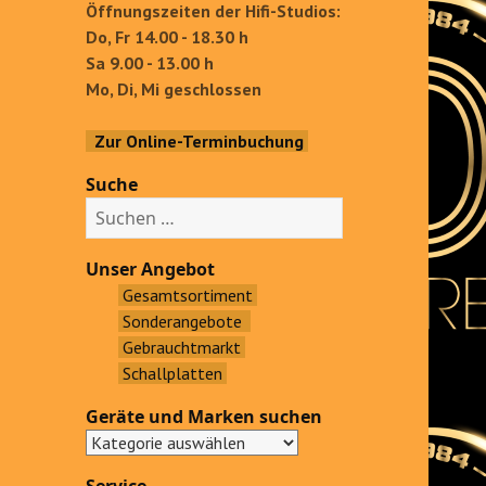
Öffnungszeiten der Hifi-Studios:
Do, Fr 14.00 - 18.30 h
Sa 9.00 - 13.00 h
Mo, Di, Mi geschlossen
Zur Online-Terminbuchung
Suche
S
u
c
Unser Angebot
h
Gesamtsortiment
e
Sonderangebote
n
Gebrauchtmarkt
a
Schallplatten
c
Geräte und Marken suchen
h
: