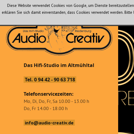
Diese Website verwendet Cookies von Google, um Dienste bereitzustellen 
erklären Sie sich damit einverstanden, dass Cookies verwendet werden. Bit
Audio Creativ
Das Hifi-Studio im Altmühltal
Das Hifi-Studio im Altmühltal
Tel. 0 94 42 - 90 63 718
Telefonservicezeiten:
Mo, Di, Do, Fr, Sa 10.00 - 13.00 h
Do, Fr 14.00 - 18.00 h
info@audio-creativ.de