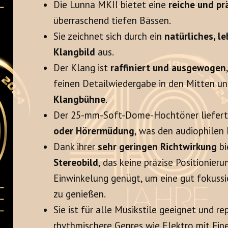
Die Lunna MKII bietet eine
reiche und p
überraschend tiefen Bässen.
Sie zeichnet sich durch ein
natürliches, l
Klangbild
aus.
Der Klang ist
raffiniert und ausgewogen
feinen Detailwiedergabe in den Mitten un
Klangbühne
.
Der 25-mm-Soft-Dome-Hochtöner liefer
oder Hörermüdung
, was den audiophilen
Dank ihrer
sehr geringen Richtwirkung
bi
Stereobild
, das keine präzise Positionieru
Einwinkelung genügt, um eine gut fokussi
zu genießen.
Sie ist für alle Musikstile geeignet und re
rhythmischere Genres wie Elektro mit Fine