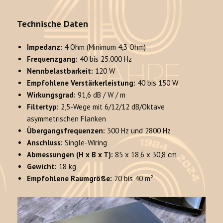
Technische Daten
Impedanz:
4 Ohm (Minimum 4,3 Ohm)
Frequenzgang:
40 bis 25.000 Hz
Nennbelastbarkeit:
120 W
Empfohlene Verstärkerleistung:
40 bis 150 W
Wirkungsgrad:
91,6 dB / W / m
Filtertyp:
2,5-Wege mit 6/12/12 dB/Oktave
asymmetrischen Flanken
Übergangsfrequenzen:
300 Hz und 2800 Hz
Anschluss:
Single-Wiring
Abmessungen (H x B x T):
85 x 18,6 x 30,8 cm
Gewicht:
18 kg
Empfohlene Raumgröße:
20 bis 40 m²