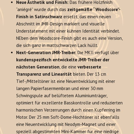
Neue Ästhetik und Finish:
Das frühere Holzfinish
“aniégré” wurde durch das
zeitgemäße “Woodscore”-
Finish in Satinschwarz
ersetzt, das einen neuen
Abschnitt im JMR-Design markiert und visuelle
Understatement mit einer kühnen Identität verbindet.
NEben dem Woodscore-Finish gibt es auch eine Version,
die sich ganz in mattschwarzen Lack hüllt.
Next-Generation JMR-Treiber:
Die MKII verfügt über
kundenspezifisch entwickelte JMR-Treiber der
nächsten Generation
, die eine
verbesserte
Transparenz und Linearität
bieten. Der 13 cm
Tief-/Mitteltöner ist eine Neuentwicklung mit einer
langen Papierfasermembran und einer 30 mm
Schwingspule auf belüftetem Aluminiumträger,
optimiert für exzellente Basskontrolle und reduzierten
harmonischen Verzerrungen durch einen Kupferring im
Motor. Der 25 mm Soft-Dome-Hochtöner ist ebenfalls
eine Neuentwicklung mit Neodym-Magnet und einer
speziell abgestimmten Mini-Kammer für eine niedrige