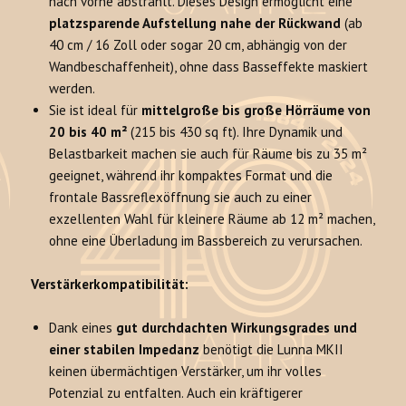
nach vorne abstrahlt. Dieses Design ermöglicht eine
platzsparende Aufstellung nahe der Rückwand
(ab
40 cm / 16 Zoll oder sogar 20 cm, abhängig von der
Wandbeschaffenheit), ohne dass Basseffekte maskiert
werden.
Sie ist ideal für
mittelgroße bis große Hörräume von
20 bis 40 m²
(215 bis 430 sq ft). Ihre Dynamik und
Belastbarkeit machen sie auch für Räume bis zu 35 m²
geeignet, während ihr kompaktes Format und die
frontale Bassreflexöffnung sie auch zu einer
exzellenten Wahl für kleinere Räume ab 12 m² machen,
ohne eine Überladung im Bassbereich zu verursachen.
Verstärkerkompatibilität:
Dank eines
gut durchdachten Wirkungsgrades und
einer stabilen Impedanz
benötigt die Lunna MKII
keinen übermächtigen Verstärker, um ihr volles
Potenzial zu entfalten. Auch ein kräftigerer