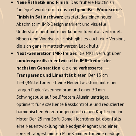
Neue Ästhetik und Finish:
Das frühere Holzfinish
“aniégré” wurde durch das
zeitgemäße “Woodscore”-
Finish in Satinschwarz
ersetzt, das einen neuen
Abschnitt im JMR-Design markiert und visuelle
Understatement mit einer kühnen Identität verbindet.
NEben dem Woodscore-Finish gibt es auch eine Version,
die sich ganz in mattschwarzen Lack hüllt.
Next-Generation JMR-Treiber:
Die MKII verfügt über
kundenspezifisch entwickelte JMR-Treiber der
nächsten Generation
, die eine
verbesserte
Transparenz und Linearität
bieten. Der 13 cm
Tief-/Mitteltöner ist eine Neuentwicklung mit einer
langen Papierfasermembran und einer 30 mm
Schwingspule auf belüftetem Aluminiumträger,
optimiert für exzellente Basskontrolle und reduzierten
harmonischen Verzerrungen durch einen Kupferring im
Motor. Der 25 mm Soft-Dome-Hochtöner ist ebenfalls
eine Neuentwicklung mit Neodym-Magnet und einer
speziell abgestimmten Mini-Kammer für eine niedrige