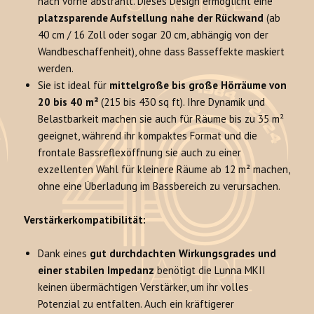
nach vorne abstrahlt. Dieses Design ermöglicht eine
platzsparende Aufstellung nahe der Rückwand
(ab
40 cm / 16 Zoll oder sogar 20 cm, abhängig von der
Wandbeschaffenheit), ohne dass Basseffekte maskiert
werden.
Sie ist ideal für
mittelgroße bis große Hörräume von
20 bis 40 m²
(215 bis 430 sq ft). Ihre Dynamik und
Belastbarkeit machen sie auch für Räume bis zu 35 m²
geeignet, während ihr kompaktes Format und die
frontale Bassreflexöffnung sie auch zu einer
exzellenten Wahl für kleinere Räume ab 12 m² machen,
ohne eine Überladung im Bassbereich zu verursachen.
Verstärkerkompatibilität:
Dank eines
gut durchdachten Wirkungsgrades und
einer stabilen Impedanz
benötigt die Lunna MKII
keinen übermächtigen Verstärker, um ihr volles
Potenzial zu entfalten. Auch ein kräftigerer