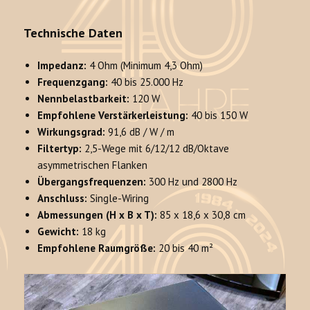
Technische Daten
Impedanz:
4 Ohm (Minimum 4,3 Ohm)
Frequenzgang:
40 bis 25.000 Hz
Nennbelastbarkeit:
120 W
Empfohlene Verstärkerleistung:
40 bis 150 W
Wirkungsgrad:
91,6 dB / W / m
Filtertyp:
2,5-Wege mit 6/12/12 dB/Oktave
asymmetrischen Flanken
Übergangsfrequenzen:
300 Hz und 2800 Hz
Anschluss:
Single-Wiring
Abmessungen (H x B x T):
85 x 18,6 x 30,8 cm
Gewicht:
18 kg
Empfohlene Raumgröße:
20 bis 40 m²