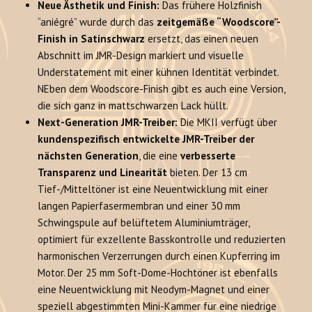
Neue Ästhetik und Finish:
Das frühere Holzfinish
“aniégré” wurde durch das
zeitgemäße “Woodscore”-
Finish in Satinschwarz
ersetzt, das einen neuen
Abschnitt im JMR-Design markiert und visuelle
Understatement mit einer kühnen Identität verbindet.
NEben dem Woodscore-Finish gibt es auch eine Version,
die sich ganz in mattschwarzen Lack hüllt.
Next-Generation JMR-Treiber:
Die MKII verfügt über
kundenspezifisch entwickelte JMR-Treiber der
nächsten Generation
, die eine
verbesserte
Transparenz und Linearität
bieten. Der 13 cm
Tief-/Mitteltöner ist eine Neuentwicklung mit einer
langen Papierfasermembran und einer 30 mm
Schwingspule auf belüftetem Aluminiumträger,
optimiert für exzellente Basskontrolle und reduzierten
harmonischen Verzerrungen durch einen Kupferring im
Motor. Der 25 mm Soft-Dome-Hochtöner ist ebenfalls
eine Neuentwicklung mit Neodym-Magnet und einer
speziell abgestimmten Mini-Kammer für eine niedrige