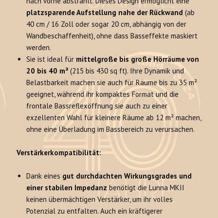
nach vorne abstrahlt. Dieses Design ermöglicht eine
platzsparende Aufstellung nahe der Rückwand
(ab
40 cm / 16 Zoll oder sogar 20 cm, abhängig von der
Wandbeschaffenheit), ohne dass Basseffekte maskiert
werden.
Sie ist ideal für
mittelgroße bis große Hörräume von
20 bis 40 m²
(215 bis 430 sq ft). Ihre Dynamik und
Belastbarkeit machen sie auch für Räume bis zu 35 m²
geeignet, während ihr kompaktes Format und die
frontale Bassreflexöffnung sie auch zu einer
exzellenten Wahl für kleinere Räume ab 12 m² machen,
ohne eine Überladung im Bassbereich zu verursachen.
Verstärkerkompatibilität:
Dank eines
gut durchdachten Wirkungsgrades und
einer stabilen Impedanz
benötigt die Lunna MKII
keinen übermächtigen Verstärker, um ihr volles
Potenzial zu entfalten. Auch ein kräftigerer