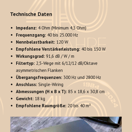
Technische Daten
Impedanz:
4 Ohm (Minimum 4,3 Ohm)
Frequenzgang:
40 bis 25.000 Hz
Nennbelastbarkeit:
120 W
Empfohlene Verstärkerleistung:
40 bis 150 W
Wirkungsgrad:
91,6 dB / W / m
Filtertyp:
2,5-Wege mit 6/12/12 dB/Oktave
asymmetrischen Flanken
Übergangsfrequenzen:
300 Hz und 2800 Hz
Anschluss:
Single-Wiring
Abmessungen (H x B x T):
85 x 18,6 x 30,8 cm
Gewicht:
18 kg
Empfohlene Raumgröße:
20 bis 40 m²