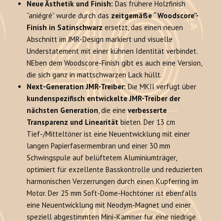
Neue Ästhetik und Finish:
Das frühere Holzfinish
“aniégré” wurde durch das
zeitgemäße “Woodscore”-
Finish in Satinschwarz
ersetzt, das einen neuen
Abschnitt im JMR-Design markiert und visuelle
Understatement mit einer kühnen Identität verbindet.
NEben dem Woodscore-Finish gibt es auch eine Version,
die sich ganz in mattschwarzen Lack hüllt.
Next-Generation JMR-Treiber:
Die MKII verfügt über
kundenspezifisch entwickelte JMR-Treiber der
nächsten Generation
, die eine
verbesserte
Transparenz und Linearität
bieten. Der 13 cm
Tief-/Mitteltöner ist eine Neuentwicklung mit einer
langen Papierfasermembran und einer 30 mm
Schwingspule auf belüftetem Aluminiumträger,
optimiert für exzellente Basskontrolle und reduzierten
harmonischen Verzerrungen durch einen Kupferring im
Motor. Der 25 mm Soft-Dome-Hochtöner ist ebenfalls
eine Neuentwicklung mit Neodym-Magnet und einer
speziell abgestimmten Mini-Kammer für eine niedrige