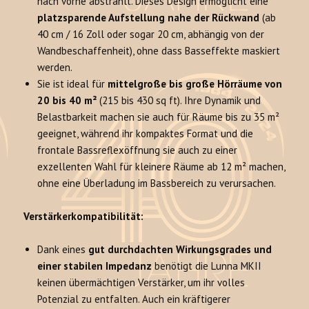
nach vorne abstrahlt. Dieses Design ermöglicht eine
platzsparende Aufstellung nahe der Rückwand
(ab
40 cm / 16 Zoll oder sogar 20 cm, abhängig von der
Wandbeschaffenheit), ohne dass Basseffekte maskiert
werden.
Sie ist ideal für
mittelgroße bis große Hörräume von
20 bis 40 m²
(215 bis 430 sq ft). Ihre Dynamik und
Belastbarkeit machen sie auch für Räume bis zu 35 m²
geeignet, während ihr kompaktes Format und die
frontale Bassreflexöffnung sie auch zu einer
exzellenten Wahl für kleinere Räume ab 12 m² machen,
ohne eine Überladung im Bassbereich zu verursachen.
Verstärkerkompatibilität:
Dank eines
gut durchdachten Wirkungsgrades und
einer stabilen Impedanz
benötigt die Lunna MKII
keinen übermächtigen Verstärker, um ihr volles
Potenzial zu entfalten. Auch ein kräftigerer