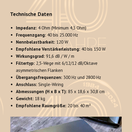
Technische Daten
Impedanz:
4 Ohm (Minimum 4,3 Ohm)
Frequenzgang:
40 bis 25.000 Hz
Nennbelastbarkeit:
120 W
Empfohlene Verstärkerleistung:
40 bis 150 W
Wirkungsgrad:
91,6 dB / W / m
Filtertyp:
2,5-Wege mit 6/12/12 dB/Oktave
asymmetrischen Flanken
Übergangsfrequenzen:
300 Hz und 2800 Hz
Anschluss:
Single-Wiring
Abmessungen (H x B x T):
85 x 18,6 x 30,8 cm
Gewicht:
18 kg
Empfohlene Raumgröße:
20 bis 40 m²