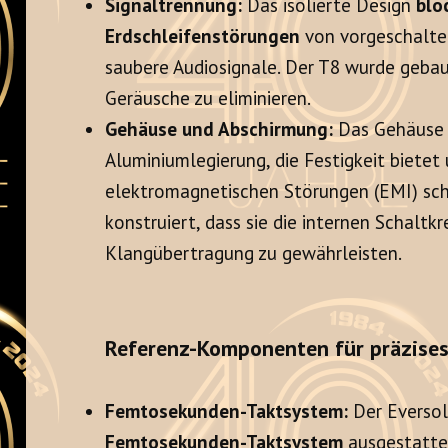
Signaltrennung:
Das isolierte Design
blo
Erdschleifenstörungen
von vorgeschalte
saubere Audiosignale. Der T8 wurde geba
Geräusche zu eliminieren.
Gehäuse und Abschirmung:
Das Gehäuse 
Aluminiumlegierung, die Festigkeit bietet
elektromagnetischen Störungen (EMI) schü
konstruiert, dass sie die internen Schaltkr
Klangübertragung zu gewährleisten.
Referenz-Komponenten für präzises
Femtosekunden-Taktsystem:
Der Eversol
Femtosekunden-Taktsystem
ausgestattet