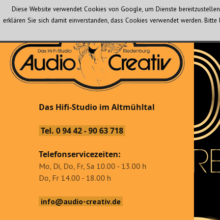
Diese Website verwendet Cookies von Google, um Dienste bereitzustellen 
erklären Sie sich damit einverstanden, dass Cookies verwendet werden. Bit
Audio Creativ
Das Hifi-Studio im Altmühltal
Das Hifi-Studio im Altmühltal
Tel. 0 94 42 - 90 63 718
Telefonservicezeiten:
Mo, Di, Do, Fr, Sa 10.00 - 13.00 h
Do, Fr 14.00 - 18.00 h
info@audio-creativ.de