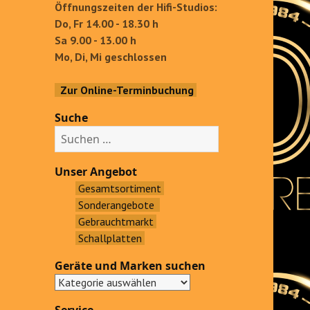
Öffnungszeiten der Hifi-Studios:
Do, Fr 14.00 - 18.30 h
Sa 9.00 - 13.00 h
Mo, Di, Mi geschlossen
Zur Online-Terminbuchung
Suche
S
u
c
Unser Angebot
h
Gesamtsortiment
e
Sonderangebote
n
Gebrauchtmarkt
a
Schallplatten
c
Geräte und Marken suchen
h
: