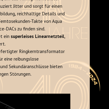
ziert Jitter und sorgt für einen
bbildung, reichhaltige Details und
i Femtosekunden-Takte von Aqua
ce-DACs zu finden sind.
t ein
superleises Linearnetzteil
,
rt.
efertigter Ringkerntransformator
ür eine reibungslose
- und Sekundäranschlüsse bieten
egen Störungen.