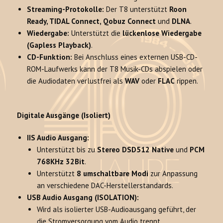
Streaming-Protokolle:
Der T8 unterstützt
Roon
Ready, TIDAL Connect, Qobuz Connect
und
DLNA
.
Wiedergabe:
Unterstützt die
lückenlose Wiedergabe
(Gapless Playback)
.
CD-Funktion:
Bei Anschluss eines externen USB-CD-
ROM-Laufwerks kann der T8 Musik-CDs abspielen oder
die Audiodaten verlustfrei als
WAV
oder
FLAC
rippen.
Digitale Ausgänge (Isoliert)
IIS Audio Ausgang:
Unterstützt bis zu
Stereo DSD512 Native
und
PCM
768KHz 32Bit
.
Unterstützt
8 umschaltbare Modi
zur Anpassung
an verschiedene DAC-Herstellerstandards.
USB Audio Ausgang (ISOLATION):
Wird als isolierter USB-Audioausgang geführt, der
die Stromversorgung vom Audio trennt.