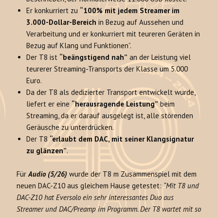
Er konkurriert zu
“100% mit jedem Streamer im
3.000-Dollar-Bereich
in Bezug auf Aussehen und
Verarbeitung und er konkurriert mit teureren Geräten in
Bezug auf Klang und Funktionen”.
Der T8 ist
“beängstigend nah”
an der Leistung viel
teurerer Streaming-Transports der Klasse um 5.000
Euro.
Da der T8 als dedizierter Transport entwickelt wurde,
liefert er eine
“herausragende Leistung”
beim
Streaming, da er darauf ausgelegt ist, alle störenden
Geräusche zu unterdrücken.
Der T8
“erlaubt dem DAC, mit seiner Klangsignatur
zu glänzen”
.
Für
Audio (5/26)
wurde der T8 m Zusammenspiel mit dem
neuen DAC-Z10 aus gleichem Hause getestet:
“Mit T8 und
DAC-Z10 hat Eversolo ein sehr interessantes Duo aus
Streamer und DAC/Preamp im Programm. Der T8 wartet mit so