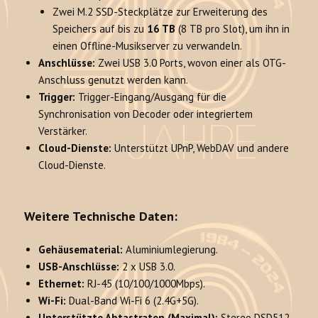
Zwei M.2 SSD-Steckplätze zur Erweiterung des
Speichers auf bis zu
16 TB
(8 TB pro Slot), um ihn in
einen Offline-Musikserver zu verwandeln.
Anschlüsse:
Zwei USB 3.0 Ports, wovon einer als OTG-
Anschluss genutzt werden kann.
Trigger:
Trigger-Eingang/Ausgang für die
Synchronisation von Decoder oder integriertem
Verstärker.
Cloud-Dienste:
Unterstützt UPnP, WebDAV und andere
Cloud-Dienste.
Weitere Technische Daten:
Gehäusematerial:
Aluminiumlegierung.
USB-Anschlüsse:
2 x USB 3.0.
Ethernet:
RJ-45 (10/100/1000Mbps).
Wi-Fi:
Dual-Band Wi-Fi 6 (2.4G+5G).
Unterstützte Abtastraten (Maximal):
Stereo DSD512