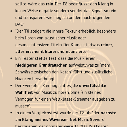
sollte, wäre das
rein
. Der T8 beeinflusst den Klang in
keiner Weise negativ, sondern sendet das Signal so rein
und transparent wie möglich an den nachfolgenden
DAC.”
“Der T8 steigert die innere Textur erheblich, besonders
beim Hören von akustischer Musik oder
gesangsintensiven Titeln. Der Klang ist etwas
reiner,
alles erscheint klarer und nuancierter
“.
Ein Tester stellte fest, dass die Musik einen
niedrigeren Grundrauschen
aufweist, was zu “mehr
Schwärze zwischen den Noten” führt und zusätzliche
Nuancen hervorbringt.
Der Eversolo T8 ermöglicht es, die
unverfälschte
Wahrheit
von Musik zu hören, ohne “ein kleines
Vermögen für einen Weltklasse-Streamer ausgeben zu
müssen”.
In einem Vergleichstest wurde der T8 als “der
nächste
am Klang meines Waveream Net Music Servers
”
beschrieben, der normalerweise 11.000 USD kostet.