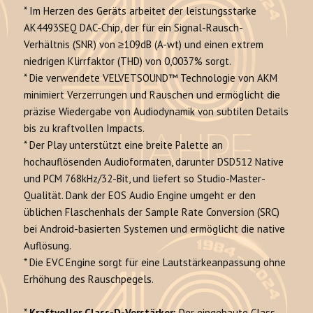
* Im Herzen des Geräts arbeitet der leistungsstarke
AK4493SEQ DAC-Chip, der für ein Signal-Rausch-
Verhältnis (SNR) von ≥109dB (A-wt) und einen extrem
niedrigen Klirrfaktor (THD) von 0,0037% sorgt.
* Die verwendete VELVETSOUND™ Technologie von AKM
minimiert Verzerrungen und Rauschen und ermöglicht die
präzise Wiedergabe von Audiodynamik von subtilen Details
bis zu kraftvollen Impacts.
* Der Play unterstützt eine breite Palette an
hochauflösenden Audioformaten, darunter DSD512 Native
und PCM 768kHz/32-Bit, und liefert so Studio-Master-
Qualität. Dank der EOS Audio Engine umgeht er den
üblichen Flaschenhals der Sample Rate Conversion (SRC)
bei Android-basierten Systemen und ermöglicht die native
Auflösung.
* Die EVC Engine sorgt für eine Lautstärkeanpassung ohne
Erhöhung des Rauschpegels.
*
Kraftvoller Class-D-Verstärker:
Der eingebaute Class-