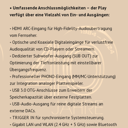
•
Umfassende Anschlussmöglichkeiten – de
r Play
verfügt über eine Vielzahl von Ein- und Ausgängen:
◦
HDMI ARC-Eingang
für High-Fidelity-Audioübertragung
vom Fernseher.
◦
Optische und Koaxiale Digitaleingänge
für verlustfreie
Audioqualität von CD-Playern oder Streamern.
◦ D
edizierter Subwoofer-Ausgang (SUB OUT)
zur
Optimierung der Tieftonleistung mit einstellbarer
Übergangsfrequenz.
◦
Professioneller PHONO-Eingang
(MM/MC-Unterstützung)
zur Integration analoger Plattenspieler.
◦
USB 3.0 OTG-Anschlüsse
zum Erweitern der
Speicherkapazität über externe Festplatten.
◦
USB-Audio-Ausgang
für reine digitale Streams an
externe DACs.
◦
TRIGGER IN
für synchronisierte Systemsteuerung.
◦
Gigabit LAN und WLAN (2.4 GHz + 5 GHz)
sowie
Bluetooth