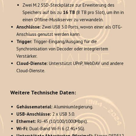
Zwei M.2 SSD-Steckplätze zur Erweiterung des
Speichers auf bis zu
16 TB
(8 TB pro Slot), um ihn in
einen Offline-Musikserver zu verwandeln.
Anschlüsse:
Zwei USB 3.0 Ports, wovon einer als OTG-
Anschluss genutzt werden kann.
Trigger:
Trigger-Eingang/Ausgang für die
Synchronisation von Decoder oder integriertem
Verstärker.
Cloud-Dienste:
Unterstützt UPnP, WebDAV und andere
Cloud-Dienste.
Weitere Technische Daten:
Gehäusematerial:
Aluminiumlegierung.
USB-Anschlüsse:
2 x USB 3.0.
Ethernet:
RJ-45 (10/100/1000Mbps).
Wi-Fi:
Dual-Band Wi-Fi 6 (2.4G+5G).
Unterstützte Abtastraten (Maximal):
Stereo DSD512