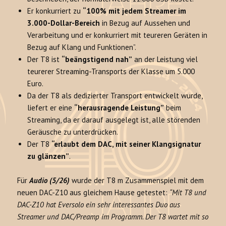
Er konkurriert zu
“100% mit jedem Streamer im
3.000-Dollar-Bereich
in Bezug auf Aussehen und
Verarbeitung und er konkurriert mit teureren Geräten in
Bezug auf Klang und Funktionen”.
Der T8 ist
“beängstigend nah”
an der Leistung viel
teurerer Streaming-Transports der Klasse um 5.000
Euro.
Da der T8 als dedizierter Transport entwickelt wurde,
liefert er eine
“herausragende Leistung”
beim
Streaming, da er darauf ausgelegt ist, alle störenden
Geräusche zu unterdrücken.
Der T8
“erlaubt dem DAC, mit seiner Klangsignatur
zu glänzen”
.
Für
Audio (5/26)
wurde der T8 m Zusammenspiel mit dem
neuen DAC-Z10 aus gleichem Hause getestet:
“Mit T8 und
DAC-Z10 hat Eversolo ein sehr interessantes Duo aus
Streamer und DAC/Preamp im Programm. Der T8 wartet mit so