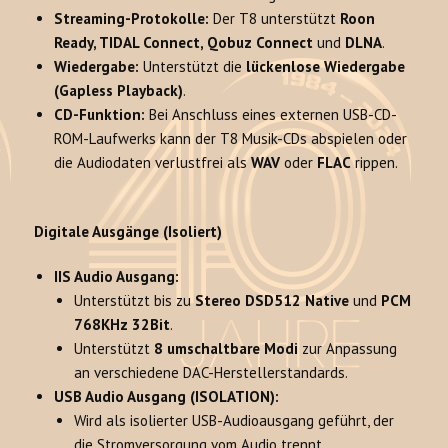
Streaming-Protokolle:
Der T8 unterstützt
Roon
Ready, TIDAL Connect, Qobuz Connect
und
DLNA
.
Wiedergabe:
Unterstützt die
lückenlose Wiedergabe
(Gapless Playback)
.
CD-Funktion:
Bei Anschluss eines externen USB-CD-
ROM-Laufwerks kann der T8 Musik-CDs abspielen oder
die Audiodaten verlustfrei als
WAV
oder
FLAC
rippen.
Digitale Ausgänge (Isoliert)
IIS Audio Ausgang:
Unterstützt bis zu
Stereo DSD512 Native
und
PCM
768KHz 32Bit
.
Unterstützt
8 umschaltbare Modi
zur Anpassung
an verschiedene DAC-Herstellerstandards.
USB Audio Ausgang (ISOLATION):
Wird als isolierter USB-Audioausgang geführt, der
die Stromversorgung vom Audio trennt.