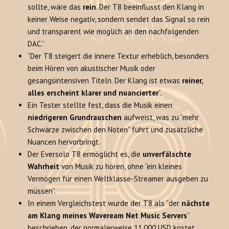
sollte, wäre das
rein
. Der T8 beeinflusst den Klang in
keiner Weise negativ, sondern sendet das Signal so rein
und transparent wie möglich an den nachfolgenden
DAC.”
“Der T8 steigert die innere Textur erheblich, besonders
beim Hören von akustischer Musik oder
gesangsintensiven Titeln. Der Klang ist etwas
reiner,
alles erscheint klarer und nuancierter
“.
Ein Tester stellte fest, dass die Musik einen
niedrigeren Grundrauschen
aufweist, was zu “mehr
Schwärze zwischen den Noten” führt und zusätzliche
Nuancen hervorbringt.
Der Eversolo T8 ermöglicht es, die
unverfälschte
Wahrheit
von Musik zu hören, ohne “ein kleines
Vermögen für einen Weltklasse-Streamer ausgeben zu
müssen”.
In einem Vergleichstest wurde der T8 als “der
nächste
am Klang meines Waveream Net Music Servers
”
beschrieben, der normalerweise 11.000 USD kostet.